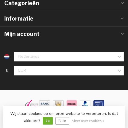
Categorieën
Informatie
Mijn account
€
Wij slaan cookies op om onze website te verbeteren. Is dat
© Copyright 2026 Groothandelinled.nl
- Powered by
Lightspeed
-
Lightspeed design
by
Dyvelopment
akkoord?
Ja
Nee
Meer over cookies »