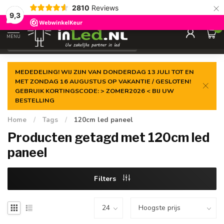
×
2810
Reviews
Gegarandeerde de
laagste prijs
9,3
0
MENU
€
Excl. 21% btw
MEDEDELING! WIJ ZIJN VAN DONDERDAG 13 JULI TOT EN
MET ZONDAG 16 AUGUSTUS OP VAKANTIE / GESLOTEN!
GEBRUIK KORTINGSCODE: > ZOMER2026 < BIJ UW
BESTELLING
Home
/
Tags
/
120cm led paneel
Producten getagd met 120cm led
paneel
Filters