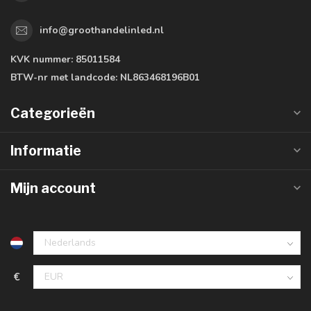
info@groothandelinled.nl
KVK nummer:
85011584
BTW-nr met landcode:
NL863468196B01
Categorieën
Informatie
Mijn account
€