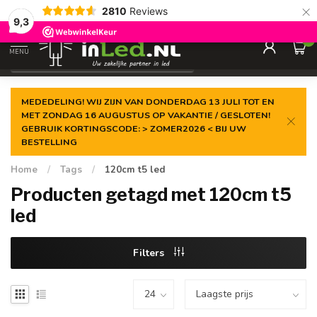
×
2810
Reviews
Gegarandeerde de
laagste prijs
9,3
0
MENU
€
Excl. 21% btw
MEDEDELING! WIJ ZIJN VAN DONDERDAG 13 JULI TOT EN
MET ZONDAG 16 AUGUSTUS OP VAKANTIE / GESLOTEN!
GEBRUIK KORTINGSCODE: > ZOMER2026 < BIJ UW
BESTELLING
Home
/
Tags
/
120cm t5 led
Producten getagd met 120cm t5
led
Filters