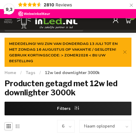
×
2810
Reviews
Gegarandeerde de
laagste prijs
9,3
0
MENU
€
Excl. 21% btw
MEDEDELING! WIJ ZIJN VAN DONDERDAG 13 JULI TOT EN
MET ZONDAG 16 AUGUSTUS OP VAKANTIE / GESLOTEN!
GEBRUIK KORTINGSCODE: > ZOMER2026 < BIJ UW
BESTELLING
Home
/
Tags
/
12w led downlighter 3000k
Producten getagd met 12w led
downlighter 3000k
Filters