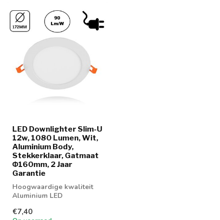
LED Downlighter Slim-U
12w, 1080 Lumen, Wit,
Aluminium Body,
Stekkerklaar, Gatmaat
Φ160mm, 2 Jaar
Garantie
Hoogwaardige kwaliteit
Aluminium LED
Downlighter 12w in 2
€7,40
lichtkleuren