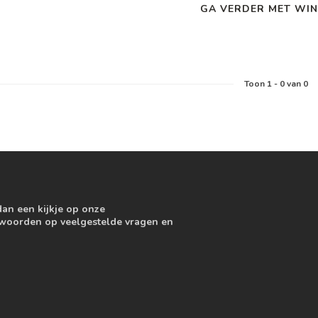
GA VERDER MET WIN
Toon
1
-
0
van 0
dan een kijkje op onze
ntwoorden op veelgestelde vragen en