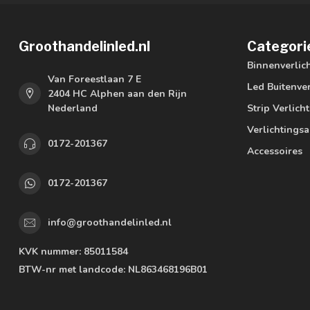
Groothandelinled.nl
Categori
Binnenverlic
Van Foreestlaan 7 E
Led Buitenver
2404 HC Alphen aan den Rijn
Nederland
Strip Verlich
Verlichtings
0172-201367
Accessoires
0172-201367
info@groothandelinled.nl
KVK nummer:
85011584
BTW-nr met landcode:
NL863468196B01