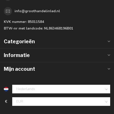
info@groothandelinled.nl
KVK nummer:
85011584
BTW-nr met landcode:
NL863468196B01
Categorieën
Informatie
Mijn account
€