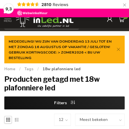
×
2810
Reviews
Gegarandeerde de
laagste prijs
9,3
0
MENU
€
Excl. 21% btw
MEDEDELING! WIJ ZIJN VAN DONDERDAG 13 JULI TOT EN
MET ZONDAG 16 AUGUSTUS OP VAKANTIE / GESLOTEN!
GEBRUIK KORTINGSCODE: > ZOMER2026 < BIJ UW
BESTELLING
Home
/
Tags
/
18w plafonniere led
Producten getagd met 18w
plafonniere led
Filters