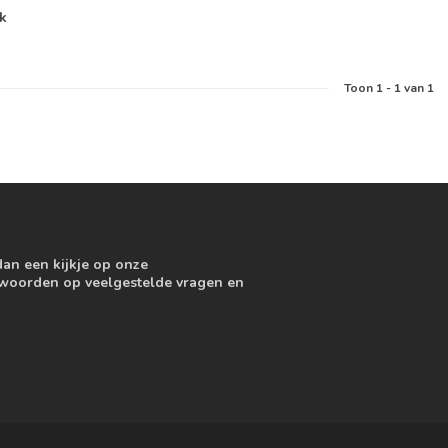
jk
Toon
1
-
1
van 1
dan een kijkje op onze
ntwoorden op veelgestelde vragen en