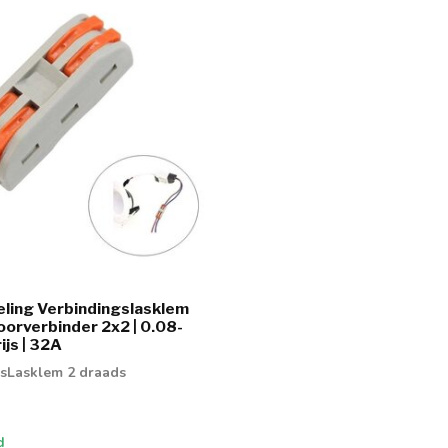
ling Verbindingslasklem
Doorverbinder 2x2 | 0.08-
ijs | 32A
sLasklem 2 draads
d