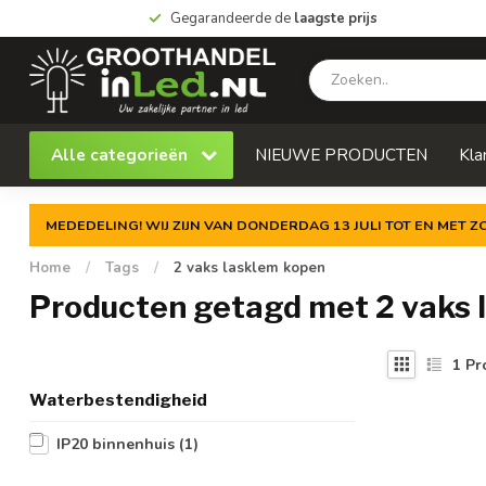
Gegarandeerde de
laagste prijs
Alle categorieën
NIEUWE PRODUCTEN
Kla
MEDEDELING! WIJ ZIJN VAN DONDERDAG 13 JULI TOT EN MET 
Home
/
Tags
/
2 vaks lasklem kopen
Producten getagd met 2 vaks 
1
Pr
Waterbestendigheid
IP20 binnenhuis
(1)