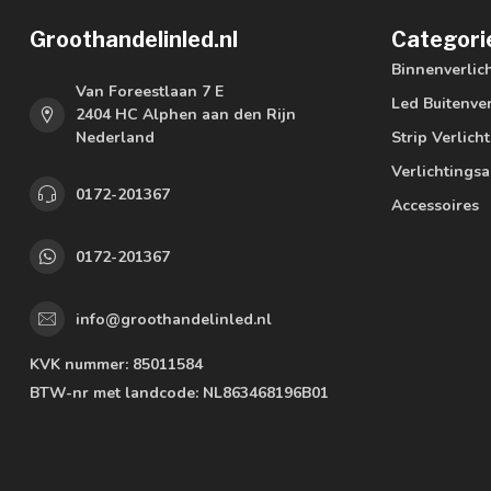
Groothandelinled.nl
Categori
Binnenverlic
Van Foreestlaan 7 E
Led Buitenver
2404 HC Alphen aan den Rijn
Nederland
Strip Verlich
Verlichtings
0172-201367
Accessoires
0172-201367
info@groothandelinled.nl
KVK nummer:
85011584
BTW-nr met landcode:
NL863468196B01