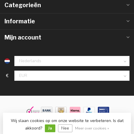
Categorieën
Informatie
Mijn account
€
Wij slaan cookies op om onze website te verbeteren. Is dat
© Copyright 2026 Groothandelinled.nl
- Powered by
Lightspeed
-
Lightspeed design
by
Dyvelopment
akkoord?
Ja
Nee
Meer over cookies »