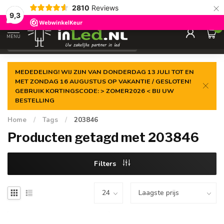
×
2810
Reviews
Gegarandeerde de
laagste prijs
9,3
0
MENU
€
Excl. 21% btw
MEDEDELING! WIJ ZIJN VAN DONDERDAG 13 JULI TOT EN
MET ZONDAG 16 AUGUSTUS OP VAKANTIE / GESLOTEN!
GEBRUIK KORTINGSCODE: > ZOMER2026 < BIJ UW
BESTELLING
Home
/
Tags
/
203846
Producten getagd met 203846
Filters