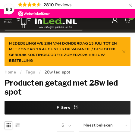
×
2810
Reviews
Gegarandeerde de
laagste prijs
9,3
0
MENU
€
Excl. 21% btw
MEDEDELING! WIJ ZIJN VAN DONDERDAG 13 JULI TOT EN
MET ZONDAG 16 AUGUSTUS OP VAKANTIE / GESLOTEN!
GEBRUIK KORTINGSCODE: > ZOMER2026 < BIJ UW
BESTELLING
Home
/
Tags
/
28w led spot
Producten getagd met 28w led
spot
Filters