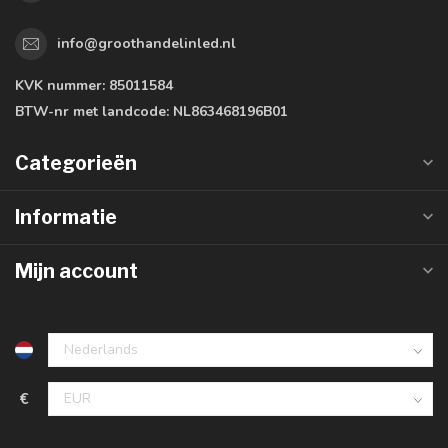
info@groothandelinled.nl
KVK nummer:
85011584
BTW-nr met landcode:
NL863468196B01
Categorieën
Informatie
Mijn account
€