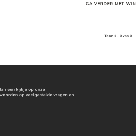
GA VERDER MET WIN
Toon
1
-
0
van 0
dan een kijkje op onze
ntwoorden op veelgestelde vragen en