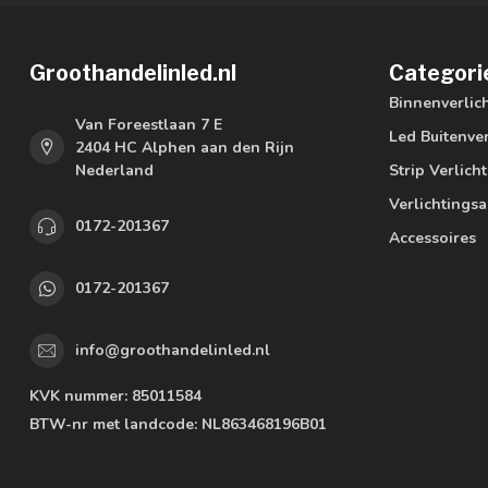
Groothandelinled.nl
Categori
Binnenverlic
Van Foreestlaan 7 E
Led Buitenver
2404 HC Alphen aan den Rijn
Nederland
Strip Verlich
Verlichtings
0172-201367
Accessoires
0172-201367
info@groothandelinled.nl
KVK nummer:
85011584
BTW-nr met landcode:
NL863468196B01