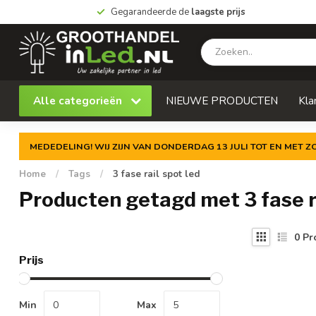
Gegarandeerde de
laagste prijs
Alle categorieën
NIEUWE PRODUCTEN
Kla
MEDEDELING! WIJ ZIJN VAN DONDERDAG 13 JULI TOT EN MET 
Home
/
Tags
/
3 fase rail spot led
Producten getagd met 3 fase ra
0
Pr
Prijs
Min
Max