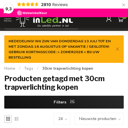
×
2810
Reviews
Gegarandeerde de
laagste prijs
9,3
0
MENU
€
Excl. 21% btw
MEDEDELING! WIJ ZIJN VAN DONDERDAG 13 JULI TOT EN
MET ZONDAG 16 AUGUSTUS OP VAKANTIE / GESLOTEN!
GEBRUIK KORTINGSCODE: > ZOMER2026 < BIJ UW
BESTELLING
Home
/
Tags
/
30cm trapverlichting kopen
Producten getagd met 30cm
trapverlichting kopen
Filters