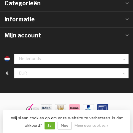
Categorieën
Informatie
Mijn account
€
Wij slaan cookies op om onze website te verbeteren. Is dat
© Copyright 2026 Groothandelinled.nl
- Powered by
Lightspeed
-
Lightspeed design
by
Dyvelopment
akkoord?
Ja
Nee
Meer over cookies »