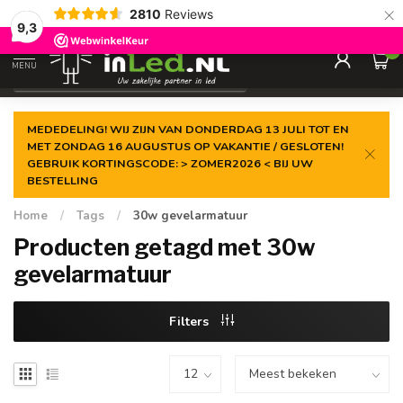
×
2810
Reviews
Gegarandeerde de
laagste prijs
9,3
0
MENU
€
Excl. 21% btw
MEDEDELING! WIJ ZIJN VAN DONDERDAG 13 JULI TOT EN
MET ZONDAG 16 AUGUSTUS OP VAKANTIE / GESLOTEN!
GEBRUIK KORTINGSCODE: > ZOMER2026 < BIJ UW
BESTELLING
Home
/
Tags
/
30w gevelarmatuur
Producten getagd met 30w
gevelarmatuur
Filters