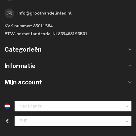
info@groothandelinled.nl
KVK nummer:
85011584
BTW-nr met landcode:
NL863468196B01
Categorieën
Informatie
Mijn account
€