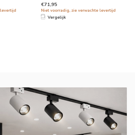
€71,95
levertijd
Niet voorradig, zie verwachte levertijd
Vergelijk