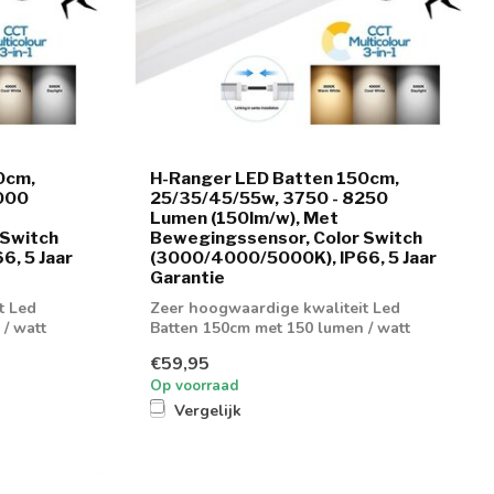
0cm,
H-Ranger LED Batten 150cm,
000
25/35/45/55w, 3750 - 8250
Lumen (150lm/w), Met
 Switch
Bewegingssensor, Color Switch
, 5 Jaar
(3000/4000/5000K), IP66, 5 Jaar
Garantie
t Led
Zeer hoogwaardige kwaliteit Led
/ watt
Batten 150cm met 150 lumen / watt
verhouding met...
€59,95
Op voorraad
Vergelijk