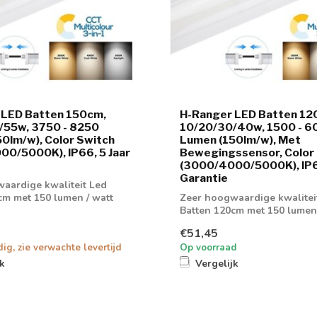
 LED Batten 150cm,
H-Ranger LED Batten 12
/55w, 3750 - 8250
10/20/30/40w, 1500 - 6
0lm/w), Color Switch
Lumen (150lm/w), Met
0/5000K), IP66, 5 Jaar
Bewegingssensor, Color
(3000/4000/5000K), IP66
Garantie
aardige kwaliteit Led
cm met 150 lumen / watt
Zeer hoogwaardige kwalitei
g
Batten 120cm met 150 lumen 
verhouding met...
€51,45
dig, zie verwachte levertijd
Op voorraad
jk
Vergelijk