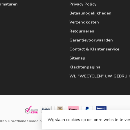
armaturen
Privacy Policy
Betaalmogelijkheden
Verzendkosten
Retourneren
Garantievoorwaarden
Contact & Klantenservice
Sitemap
Klachtenpagina
WIJ "WECYCLEN" UW GEBRUI
Wij slaan cookies op om onze website te ver
026 Groothandelinled.nl
- Powered by
Lightspeed
-
Lightspeed design
b