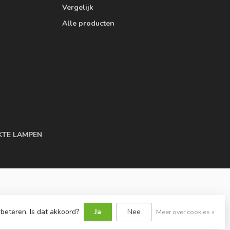
Vergelijk
Alle producten
KTE LAMPEN
beteren. Is dat akkoord?
Ja
Nee
Meer over cookies »
y
Dyvelopment