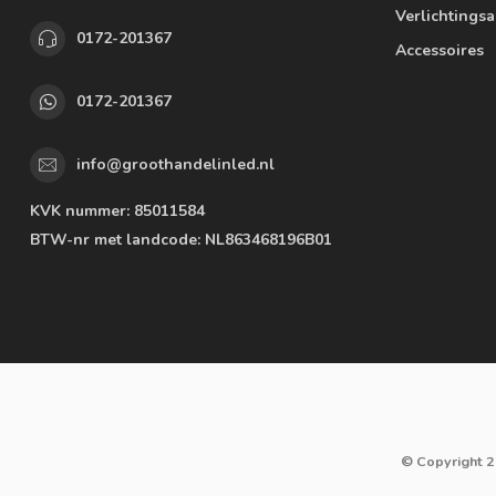
Verlichtings
0172-201367
Accessoires
0172-201367
info@groothandelinled.nl
KVK nummer:
85011584
BTW-nr met landcode:
NL863468196B01
© Copyright 2