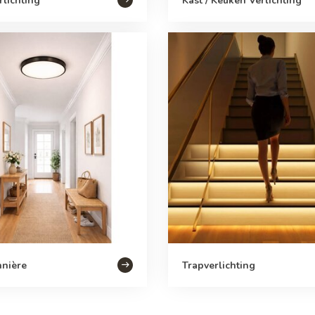
rlichting
Kast / Keuken Verlichting
nnière
Trapverlichting