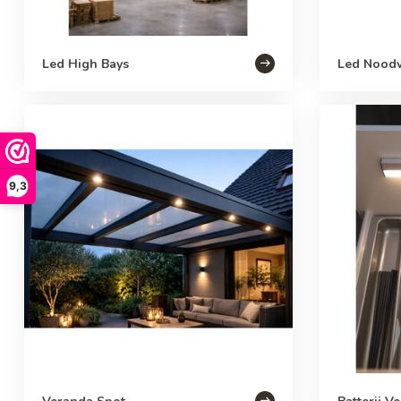
Led High Bays
Led Noodv
9,3