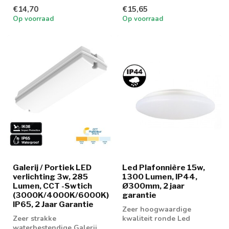
en galerij verlichting
€14,70
€15,65
Op voorraad
Op voorraad
Galerij / Portiek LED
Led Plafonnière 15w,
verlichting 3w, 285
1300 Lumen, IP44,
Lumen, CCT -Swtich
Ø300mm, 2 jaar
(3000K/4000K/6000K)
garantie
IP65, 2 Jaar Garantie
Zeer hoogwaardige
Zeer strakke
kwaliteit ronde Led
waterbestendige Galerij
Plafonnière 15w leverbaar