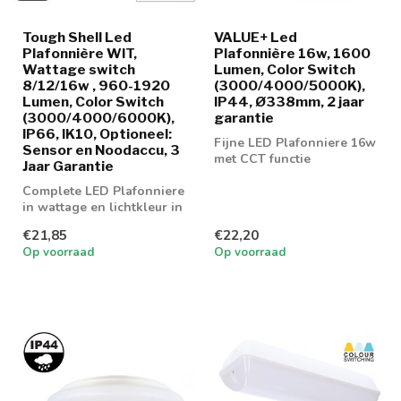
Tough Shell Led
VALUE+ Led
Plafonnière WIT,
Plafonnière 16w, 1600
Wattage switch
Lumen, Color Switch
8/12/16w , 960-1920
(3000/4000/5000K),
Lumen, Color Switch
IP44, Ø338mm, 2 jaar
(3000/4000/6000K),
garantie
IP66, IK10, Optioneel:
Fijne LED Plafonniere 16w
Sensor en Noodaccu, 3
met CCT functie
Jaar Garantie
Complete LED Plafonniere
in wattage en lichtkleur in
te stellen.
€21,85
€22,20
Op voorraad
Op voorraad