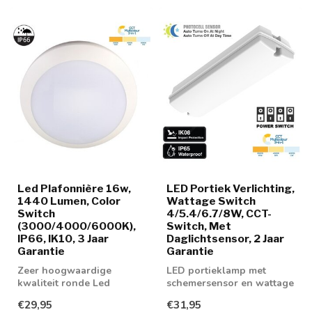
Led Plafonnière 16w,
LED Portiek Verlichting,
1440 Lumen, Color
Wattage Switch
Switch
4/5.4/6.7/8W, CCT-
(3000/4000/6000K),
Switch, Met
IP66, IK10, 3 Jaar
Daglichtsensor, 2 Jaar
Garantie
Garantie
Zeer hoogwaardige
LED portieklamp met
kwaliteit ronde Led
schemersensor en wattage
Plafonnière 16w in
met lichtkleur regeling.
€29,95
€31,95
instelbaar in 3 lichtkl...