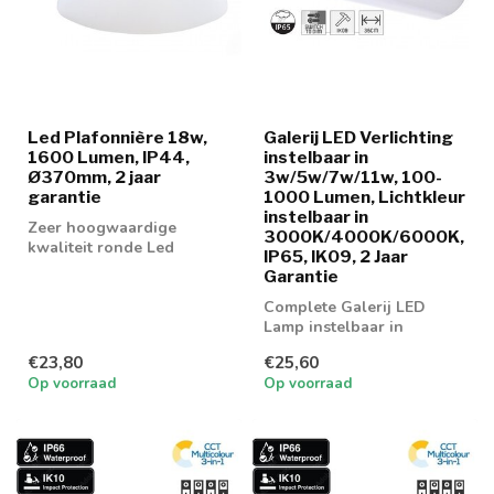
Led Plafonnière 18w,
Galerij LED Verlichting
1600 Lumen, IP44,
instelbaar in
Ø370mm, 2 jaar
3w/5w/7w/11w, 100-
garantie
1000 Lumen, Lichtkleur
instelbaar in
Zeer hoogwaardige
3000K/4000K/6000K,
kwaliteit ronde Led
IP65, IK09, 2 Jaar
Plafonnière 18w leverbaar
Garantie
in 3000k warm wi...
Complete Galerij LED
Lamp instelbaar in
lichtkleur en wattage
€23,80
€25,60
Op voorraad
Op voorraad