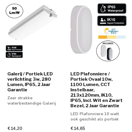
Galerij / Portiek LED
LED Plafonniere /
verlichting 3w, 280
Portiek Ovaal 10w,
Lumen, IP65, 2 Jaar
1100 Lumen, CCT
Garantie
Instelbaar,
213x120mm, IK10,
Zeer strakke
IP65, Incl. Wit en Zwart
waterbestendige Galerij
Bezel, 2 Jaar Garantie
LED verlichting 3w in
3000K en 4000k lichtk...
LED Plafonniere 10 watt
ook geschikt als portiek
en galerij verlichting
€14,20
€14,65