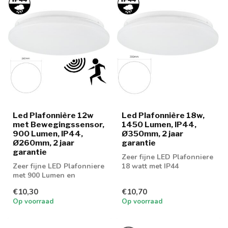
Led Plafonnière 12w
Led Plafonnière 18w,
met Bewegingssensor,
1450 Lumen, IP44,
900 Lumen, IP44,
Ø350mm, 2 jaar
Ø260mm, 2 jaar
garantie
garantie
Zeer fijne LED Plafonniere
Zeer fijne LED Plafonniere
18 watt met IP44
met 900 Lumen en
normering
geïntegreerde
€10,30
€10,70
bewegingssensor
Op voorraad
Op voorraad