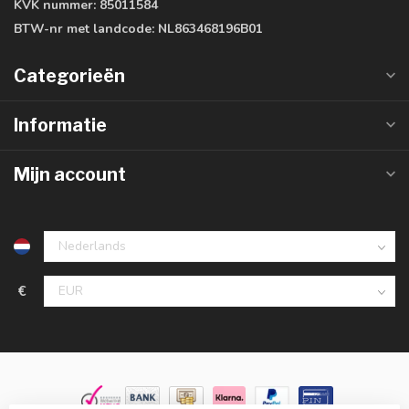
KVK nummer:
85011584
BTW-nr met landcode:
NL863468196B01
Categorieën
Informatie
Mijn account
€