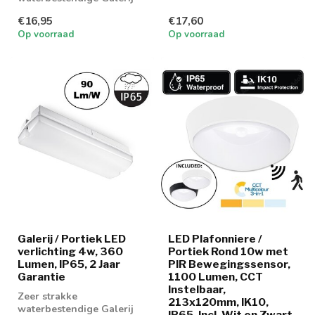
LED verlichting 3w in
in 3000k warm wi...
€16,95
€17,60
3000K, 4000k en 6000...
Op voorraad
Op voorraad
Galerij / Portiek LED
LED Plafonniere /
verlichting 4w, 360
Portiek Rond 10w met
Lumen, IP65, 2 Jaar
PIR Bewegingssensor,
Garantie
1100 Lumen, CCT
Instelbaar,
Zeer strakke
213x120mm, IK10,
waterbestendige Galerij
IP65, Incl. Wit en Zwart