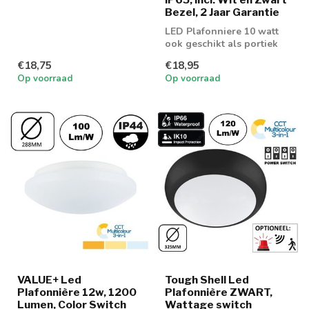
LED verlichting 4w in
Bezel, 2 Jaar Garantie
3000K en 4000k lichtk...
LED Plafonniere 10 watt
ook geschikt als portiek
en galerij verlichting met
€18,75
€18,95
bewe...
Op voorraad
Op voorraad
VALUE+ Led
Tough Shell Led
Plafonnière 12w, 1200
Plafonnière ZWART,
Lumen, Color Switch
Wattage switch