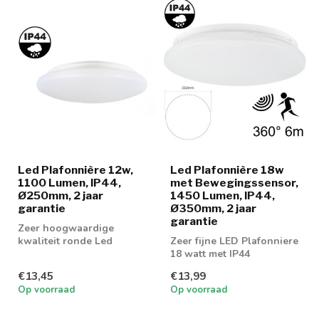
Led Plafonnière 12w,
Led Plafonnière 18w
1100 Lumen, IP44,
met Bewegingssensor,
Ø250mm, 2 jaar
1450 Lumen, IP44,
garantie
Ø350mm, 2 jaar
garantie
Zeer hoogwaardige
kwaliteit ronde Led
Zeer fijne LED Plafonniere
Plafonnière 12w leverbaar
18 watt met IP44
in 3000k warm wi...
normering en
€13,45
€13,99
bewegingssensor
Op voorraad
Op voorraad