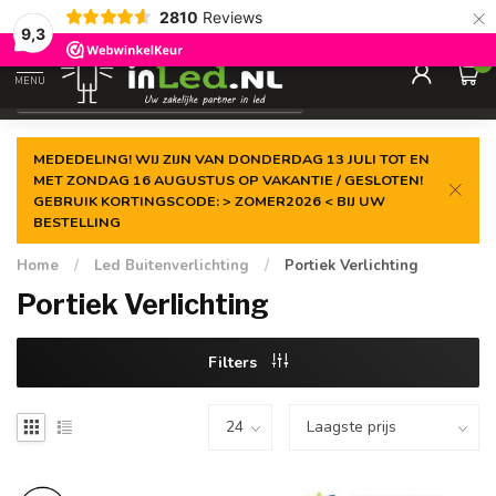
×
2810
Reviews
Gegarandeerde de
laagste prijs
9,3
0
MENU
€
Excl. 21% btw
MEDEDELING! WIJ ZIJN VAN DONDERDAG 13 JULI TOT EN
MET ZONDAG 16 AUGUSTUS OP VAKANTIE / GESLOTEN!
GEBRUIK KORTINGSCODE: > ZOMER2026 < BIJ UW
BESTELLING
Home
/
Led Buitenverlichting
/
Portiek Verlichting
Portiek Verlichting
Filters