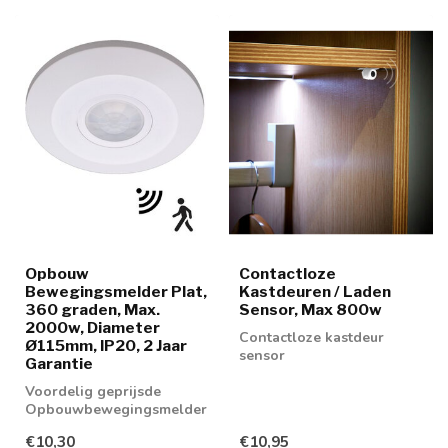
Opbouw
Contactloze
Bewegingsmelder Plat,
Kastdeuren / Laden
360 graden, Max.
Sensor, Max 800w
2000w, Diameter
Contactloze kastdeur
Ø115mm, IP20, 2 Jaar
sensor
Garantie
Voordelig geprijsde
Opbouwbewegingsmelder
geschikt voor LED lampen
€10,30
€10,95
tot maximaal ...