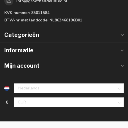
info@groothandelinled.nl
KVK nummer:
85011584
BTW-nr met landcode:
NL863468196B01
Categorieën
Informatie
Mijn account
€