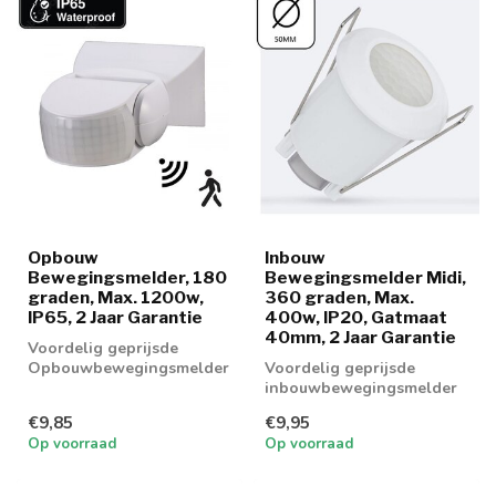
Opbouw
Inbouw
Bewegingsmelder, 180
Bewegingsmelder Midi,
graden, Max. 1200w,
360 graden, Max.
IP65, 2 Jaar Garantie
400w, IP20, Gatmaat
40mm, 2 Jaar Garantie
Voordelig geprijsde
Opbouwbewegingsmelder
Voordelig geprijsde
geschikt voor (LED)
inbouwbewegingsmelder
lampen tot maximaa...
geschikt voor (LED)
€9,85
€9,95
lampen tot maximaa...
Op voorraad
Op voorraad