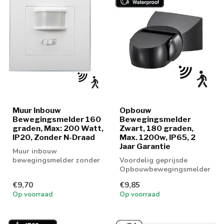
Muur Inbouw
Opbouw
Bewegingsmelder 160
Bewegingsmelder
graden, Max: 200 Watt,
Zwart, 180 graden,
IP20, Zonder N-Draad
Max. 1200w, IP65, 2
Jaar Garantie
Muur inbouw
bewegingsmelder zonder
Voordelig geprijsde
N Draad!
Opbouwbewegingsmelder
geschikt voor (LED)
€9,70
€9,85
lampen tot maximaa...
Op voorraad
Op voorraad