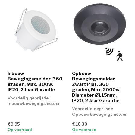
Inbouw
Opbouw
Bewegingsmelder, 360
Bewegingsmelder
graden, Max. 300w,
Zwart Plat, 360
IP20, 2 Jaar Garantie
graden, Max. 2000w,
Diameter Ø115mm,
Voordelig geprijsde
IP20, 2 Jaar Garantie
inbouwbewegingsmelder
geschikt voor (LED)
Voordelig geprijsde
lampen tot maximaa...
Opbouwbewegingsmelder
geschikt voor LED lampen
€9,95
€10,30
tot maximaal ...
Op voorraad
Op voorraad