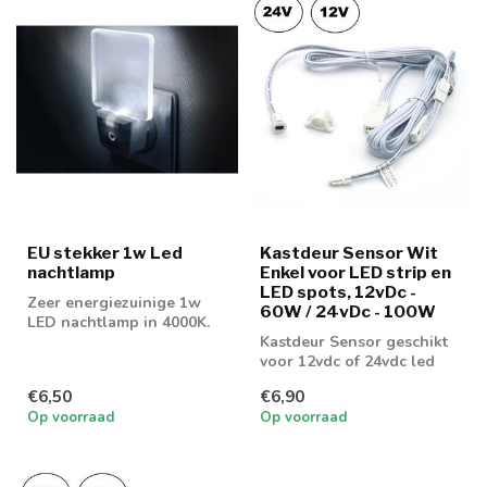
EU stekker 1w Led
Kastdeur Sensor Wit
nachtlamp
Enkel voor LED strip en
LED spots, 12vDc -
Zeer energiezuinige 1w
60W / 24vDc - 100W
LED nachtlamp in 4000K.
Nu met 3 jaar garantie!
Kastdeur Sensor geschikt
voor 12vdc of 24vdc led
strip of led spots
€6,50
€6,90
Op voorraad
Op voorraad