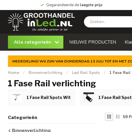
Gegarandeerde de
laagste prijs
Alle categorieën
NIEUWE PRODUCTEN
Kla
MEDEDELING! WIJ ZIJN VAN DONDERDAG 13 JULI TOT EN MET 
Home
/
Binnenverlichting
/
Led Rail Spots
/
1 Fase Rail 
1 Fase Rail verlichting
1 Fase Rail Spots Wit
1 Fase Rail Spo
59
P
Categorieën
Binnenverlichting