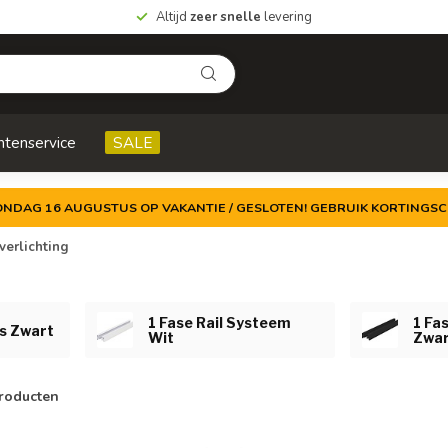
Altijd
zeer snelle
levering
ntenservice
SALE
ZONDAG 16 AUGUSTUS OP VAKANTIE / GESLOTEN! GEBRUIK KORTINGSC
verlichting
1 Fase Rail Systeem
1 Fa
ts Zwart
Wit
Zwa
roducten