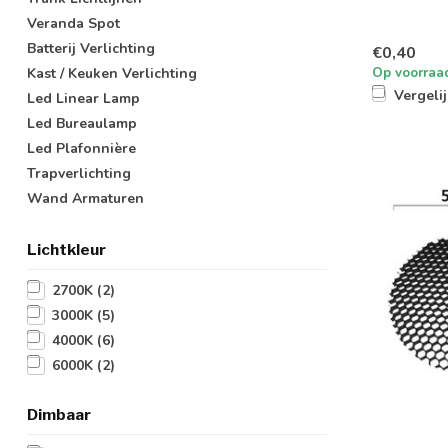
Veranda Spot
Batterij Verlichting
€0,40
Op voorraa
Kast / Keuken Verlichting
Vergeli
Led Linear Lamp
Led Bureaulamp
Led Plafonnière
Trapverlichting
Wand Armaturen
Lichtkleur
2700K
(2)
3000K
(5)
4000K
(6)
6000K
(2)
Dimbaar