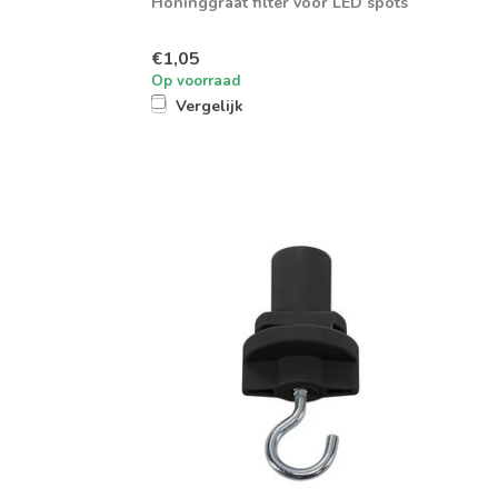
Honinggraat filter voor LED spots
€1,05
Op voorraad
Vergelijk