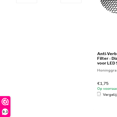
Anti-Verb
Filter - 
voor LED
Honinggraa
€1,75
Op voorraa
Vergeli
9,3