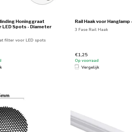
linding Honinggraat
Rail Haak voor Hanglamp 
or LED Spots - Diameter
3 Fase Rail Haak
t filter voor LED spots
€1,25
d
Op voorraad
jk
Vergelijk