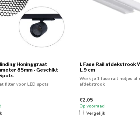
linding Honinggraat
1 Fase Rail afdekstrook W
Diameter 85mm - Geschikt
1,9 cm
 Spots
Werk je 1 fase rail netjes af
t filter voor LED spots
afdekstrook
€2,05
d
Op voorraad
jk
Vergelijk