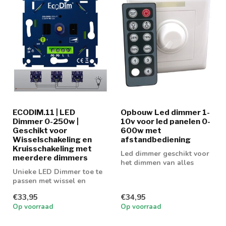
ECODIM.11 | LED
Opbouw Led dimmer 1-
Dimmer 0-250w |
10v voor led panelen 0-
Geschikt voor
600w met
Wisselschakeling en
afstandbediening
Kruisschakeling met
Led dimmer geschikt voor
meerdere dimmers
het dimmen van alles
Unieke LED Dimmer toe te
soorten met 0-10v
passen met wissel en
aansluiting. Wor...
kruisschakeling installatie
€33,95
€34,95
Op voorraad
Op voorraad