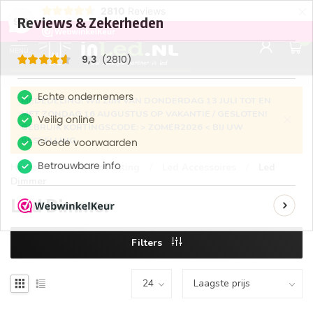
×
2810
Reviews
Gegarandeerde de
laagste prijs
9,3
0
MENU
€
Excl. 21% btw
MEDEDELING! WIJ ZIJN VAN DONDERDAG 13 JULI TOT EN
MET ZONDAG 16 AUGUSTUS OP VAKANTIE / GESLOTEN!
GEBRUIK KORTINGSCODE: > ZOMER2026 < BIJ UW
BESTELLING
Home
/
Binnenverlichting
/
Led Accessoires
/
Led
Dimmer
Led Dimmer
Filters