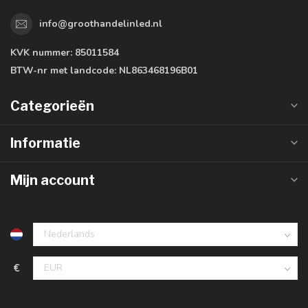
info@groothandelinled.nl
KVK nummer:
85011584
BTW-nr met landcode:
NL863468196B01
Categorieën
Informatie
Mijn account
€