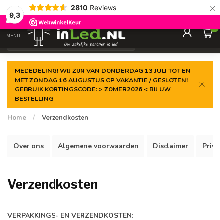
×
2810
Reviews
Gegarandeerde de
laagste prijs
9,3
0
MENU
€
Excl. 21% btw
MEDEDELING! WIJ ZIJN VAN DONDERDAG 13 JULI TOT EN
MET ZONDAG 16 AUGUSTUS OP VAKANTIE / GESLOTEN!
GEBRUIK KORTINGSCODE: > ZOMER2026 < BIJ UW
BESTELLING
Home
/
Verzendkosten
Over ons
Algemene voorwaarden
Disclaimer
Priva
Verzendkosten
VERPAKKINGS-
EN VERZENDKOSTEN: