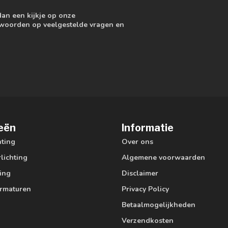
dan een kijkje op onze
ntwoorden op veelgestelde vragen en
eën
Informatie
hting
Over ons
lichting
Algemene voorwaarden
ting
Disclaimer
armaturen
Privacy Policy
Betaalmogelijkheden
Verzendkosten