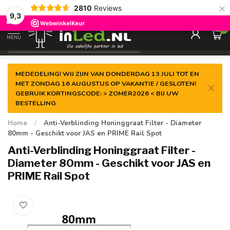
×
2810
Reviews
Gegarandeerde de
laagste prijs
9,3
0
MENU
€
Excl. 21% btw
MEDEDELING! WIJ ZIJN VAN DONDERDAG 13 JULI TOT EN
MET ZONDAG 16 AUGUSTUS OP VAKANTIE / GESLOTEN!
GEBRUIK KORTINGSCODE: > ZOMER2026 < BIJ UW
BESTELLING
Home
/
Anti-Verblinding Honinggraat Filter - Diameter
80mm - Geschikt voor JAS en PRIME Rail Spot
Anti-Verblinding Honinggraat Filter -
Diameter 80mm - Geschikt voor JAS en
PRIME Rail Spot