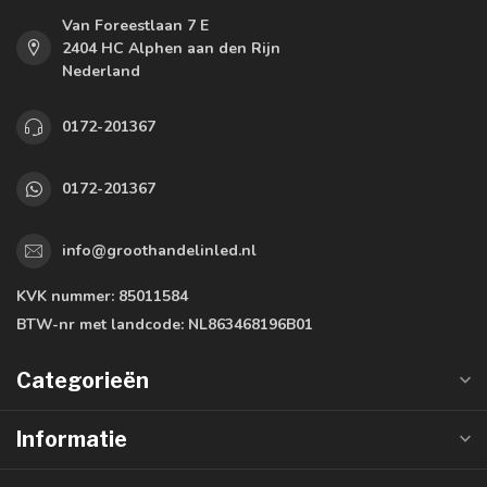
Van Foreestlaan 7 E
2404 HC Alphen aan den Rijn
Nederland
0172-201367
0172-201367
info@groothandelinled.nl
KVK nummer:
85011584
BTW-nr met landcode:
NL863468196B01
Categorieën
Informatie