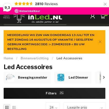
×
2810
Reviews
Gegarandeerde de
laagste prijs
9,3
0
MENU
€
Excl. 21% btw
MEDEDELING! WIJ ZIJN VAN DONDERDAG 13 JULI TOT EN
MET ZONDAG 16 AUGUSTUS OP VAKANTIE / GESLOTEN!
GEBRUIK KORTINGSCODE: > ZOMER2026 < BIJ UW
BESTELLING
Home
/
Binnenverlichting
/
Led Accessoires
Led Accessoires
Bewegingsmelder
Led Dimmer
Filters