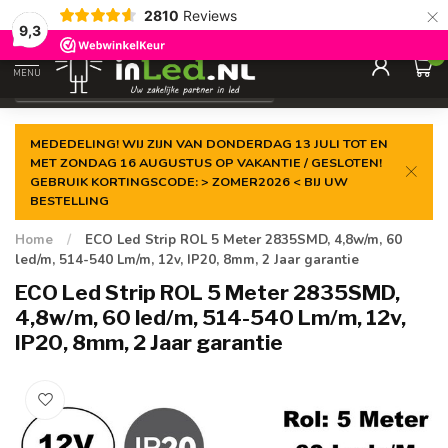
×
2810
Reviews
Gegarandeerde de
laagste prijs
9,3
0
MENU
€
Excl. 21% btw
MEDEDELING! WIJ ZIJN VAN DONDERDAG 13 JULI TOT EN
MET ZONDAG 16 AUGUSTUS OP VAKANTIE / GESLOTEN!
GEBRUIK KORTINGSCODE: > ZOMER2026 < BIJ UW
BESTELLING
Home
/
ECO Led Strip ROL 5 Meter 2835SMD, 4,8w/m, 60
led/m, 514-540 Lm/m, 12v, IP20, 8mm, 2 Jaar garantie
ECO Led Strip ROL 5 Meter 2835SMD,
4,8w/m, 60 led/m, 514-540 Lm/m, 12v,
IP20, 8mm, 2 Jaar garantie