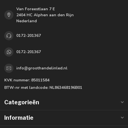
Van Foreestlaan 7 E
2404 HC Alphen aan den Rijn
Nederland
0172-201367
0172-201367
info@groothandelinled.nl
KVK nummer:
85011584
BTW-nr met landcode:
NL863468196B01
Categorieën
Informatie