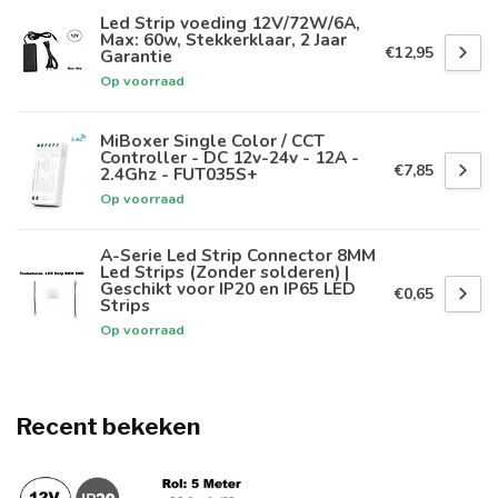
Led Strip voeding 12V/72W/6A,
Max: 60w, Stekkerklaar, 2 Jaar
€12,95
Garantie
Op voorraad
MiBoxer Single Color / CCT
Controller - DC 12v-24v - 12A -
€7,85
2.4Ghz - FUT035S+
Op voorraad
A-Serie Led Strip Connector 8MM
Led Strips (Zonder solderen) |
Geschikt voor IP20 en IP65 LED
€0,65
Strips
Op voorraad
Recent bekeken