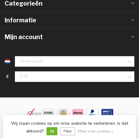
Categorieën
Informatie
Mijn account
€
Wij slaan cookies op om onze website te verbeteren. Is dat
© Copyright 2026 Groothandelinled.nl
- Powered by
Lightspeed
-
Lightspeed design
by
Dyvelopment
akkoord?
Ja
Nee
Meer over cookies »