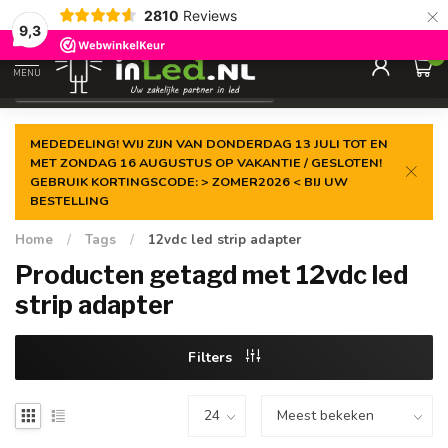
×
2810
Reviews
Gegarandeerde de
laagste prijs
9,3
0
MENU
€
Excl. 21% btw
MEDEDELING! WIJ ZIJN VAN DONDERDAG 13 JULI TOT EN
MET ZONDAG 16 AUGUSTUS OP VAKANTIE / GESLOTEN!
GEBRUIK KORTINGSCODE: > ZOMER2026 < BIJ UW
BESTELLING
Home
/
Tags
/
12vdc led strip adapter
Producten getagd met 12vdc led
strip adapter
Filters