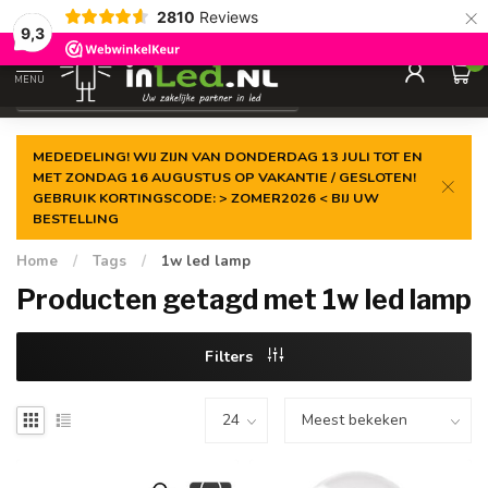
×
2810
Reviews
Gegarandeerde de
laagste prijs
9,3
0
MENU
€
Excl. 21% btw
MEDEDELING! WIJ ZIJN VAN DONDERDAG 13 JULI TOT EN
MET ZONDAG 16 AUGUSTUS OP VAKANTIE / GESLOTEN!
GEBRUIK KORTINGSCODE: > ZOMER2026 < BIJ UW
BESTELLING
Home
/
Tags
/
1w led lamp
Producten getagd met 1w led lamp
Filters