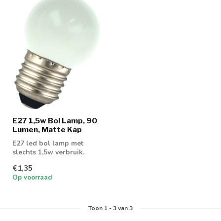
E27 1,5w Bol Lamp, 90
Lumen, Matte Kap
E27 led bol lamp met
slechts 1,5w verbruik.
Geschikt voor gebruik als
€1,35
sfeerlamp ...
Op voorraad
Toon
1
-
3
van 3