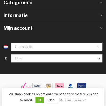
Categorieën
Informatie
Mijn account
€
Wij slaan cookies op om onze website te verbeteren. Is dat
© Copyright 2026 Groothandelinled.nl
- Powered by
Lightspeed
-
Lightspeed design
by
Dyvelopment
akkoord?
Ja
Nee
Meer over cookies »