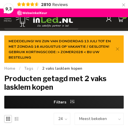
×
2810
Reviews
Gegarandeerde de
laagste prijs
9,3
0
MENU
€
Excl. 21% btw
MEDEDELING! WIJ ZIJN VAN DONDERDAG 13 JULI TOT EN
MET ZONDAG 16 AUGUSTUS OP VAKANTIE / GESLOTEN!
GEBRUIK KORTINGSCODE: > ZOMER2026 < BIJ UW
BESTELLING
Home
/
Tags
/
2 vaks lasklem kopen
Producten getagd met 2 vaks
lasklem kopen
Filters