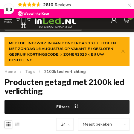
×
2810
Reviews
Gegarandeerde de
laagste prijs
9,3
0
MENU
€
Excl. 21% btw
MEDEDELING! WIJ ZIJN VAN DONDERDAG 13 JULI TOT EN
MET ZONDAG 16 AUGUSTUS OP VAKANTIE / GESLOTEN!
GEBRUIK KORTINGSCODE: > ZOMER2026 < BIJ UW
BESTELLING
Home
/
Tags
/
2100k led verlichting
Producten getagd met 2100k led
verlichting
Filters