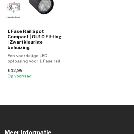
1 Fase Rail Spot
Compact | GU10 Fitting
| Zwartkleurige
behuizing
Een voordelige LED
oplossing voor 1 Fase rail
spot. Geschikt voor 50mm
€12,95
GU10 spot
Op voorraad
Meer informatie