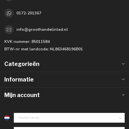
0172-201367
info@groothandelinled.nl
KVK nummer:
85011584
BTW-nr met landcode:
NL863468196B01
Categorieën
Informatie
Mijn account