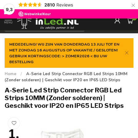
×
2810
Reviews
Gegarandeerde de
laagste prijs
9,3
0
MENU
€
Excl. 21% btw
MEDEDELING! WIJ ZIJN VAN DONDERDAG 13 JULI TOT EN
MET ZONDAG 16 AUGUSTUS OP VAKANTIE / GESLOTEN!
GEBRUIK KORTINGSCODE: > ZOMER2026 < BIJ UW
BESTELLING
Home
/
A-Serie Led Strip Connector RGB Led Strips 10MM
(Zonder solderen) | Geschikt voor IP20 en IP65 LED Strips
A-Serie Led Strip Connector RGB Led
Strips 10MM (Zonder solderen) |
Geschikt voor IP20 en IP65 LED Strips