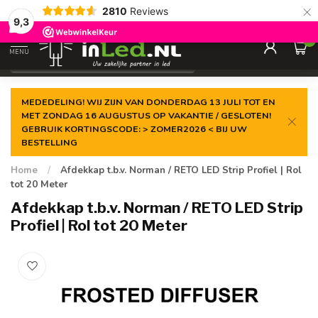
×
2810
Reviews
Gegarandeerde de
laagste prijs
9,3
0
MENU
€
Excl. 21% btw
MEDEDELING! WIJ ZIJN VAN DONDERDAG 13 JULI TOT EN
MET ZONDAG 16 AUGUSTUS OP VAKANTIE / GESLOTEN!
GEBRUIK KORTINGSCODE: > ZOMER2026 < BIJ UW
BESTELLING
Home
/
Afdekkap t.b.v. Norman / RETO LED Strip Profiel | Rol
tot 20 Meter
Afdekkap t.b.v. Norman / RETO LED Strip
Profiel | Rol tot 20 Meter