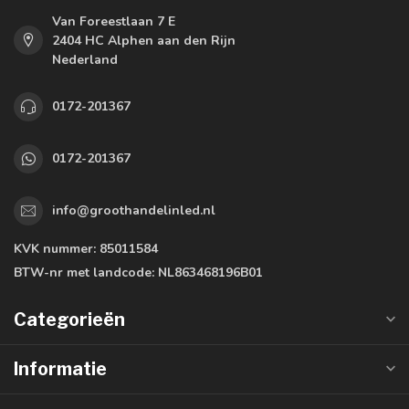
Van Foreestlaan 7 E
2404 HC Alphen aan den Rijn
Nederland
0172-201367
0172-201367
info@groothandelinled.nl
KVK nummer:
85011584
BTW-nr met landcode:
NL863468196B01
Categorieën
Informatie