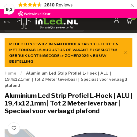
×
2810
Reviews
Gegarandeerde de
laagste prijs
9,3
0
MENU
€
Excl. 21% btw
MEDEDELING! WIJ ZIJN VAN DONDERDAG 13 JULI TOT EN
MET ZONDAG 16 AUGUSTUS OP VAKANTIE / GESLOTEN!
GEBRUIK KORTINGSCODE: > ZOMER2026 < BIJ UW
BESTELLING
Home
/
Aluminium Led Strip Profiel L-Hoek | ALU |
19,4x12,1mm | Tot 2 Meter leverbaar | Speciaal voor verlaagd
plafond
Aluminium Led Strip Profiel L-Hoek | ALU |
19,4x12,1mm | Tot 2 Meter leverbaar |
Speciaal voor verlaagd plafond