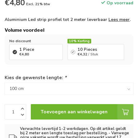
€4,80
Op voorraad
Excl. 21% btw
Aluminium Led strip profiel tot 2 meter leverbaar
Lees meer
.
Volume voordeel
No discount
10%
Korting
1 Piece
10 Pieces
€4,80
€4,32
/ Stuk
Kies de gewenste lengte:
*
Toevoegen aan winkelwagen
Verwachte levertijd 1-2 werkdagen. Op dit artikel geldt
bij 2 meter een lengte toeslag per bestelling. - Vanwege
onze vakantie wordt uw bestelling verwerkt vanaf 17