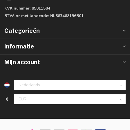
KVK nummer:
85011584
BTW-nr met landcode:
NL863468196B01
Categorieën
Informatie
Mijn account
€