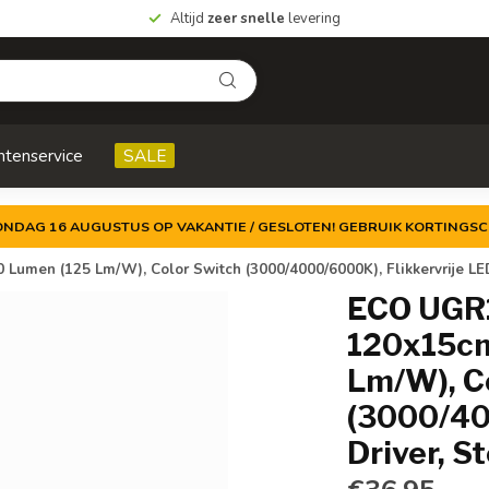
Altijd
zeer snelle
levering
ntenservice
SALE
ZONDAG 16 AUGUSTUS OP VAKANTIE / GESLOTEN! GEBRUIK KORTINGSC
umen (125 Lm/W), Color Switch (3000/4000/6000K), Flikkervrije LED D
ECO UGR1
120x15cm
Lm/W), C
(3000/40
Driver, S