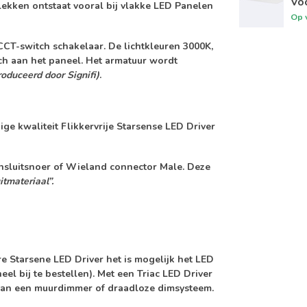
Vo
lekken ontstaat vooral bij vlakke LED Panelen
Op 
CCT-switch schakelaar
. De lichtkleuren 3000K,
tch aan het paneel. Het armatuur wordt
oduceerd door Signifi)
.
ge kwaliteit
Flikkervrije Starsense LED Driver
ansluitsnoer of Wieland connector Male. Deze
tmateriaal”.
re Starsene LED Driver
het is mogelijk het LED
eel bij te bestellen). Met een Triac LED Driver
van een muurdimmer of draadloze dimsysteem.