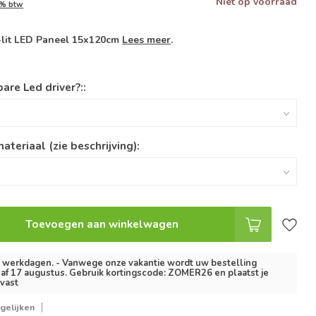
Niet op voorraad
1% btw
k-lit LED Paneel 15x120cm
Lees meer
.
are Led driver?::
ateriaal (zie beschrijving):
Toevoegen aan winkelwagen
3 werkdagen. - Vanwege onze vakantie wordt uw bestelling
af 17 augustus. Gebruik kortingscode: ZOMER26 en plaatst je
lvast
gelijken