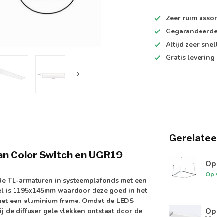
Zeer ruim
assor
Gegarandeerd
Altijd
zeer snel
Gratis levering
Gerelatee
an Color Switch en UGR19
Op
Op 
nde TL-armaturen in systeemplafonds met een
l is
1195x145mm
waardoor deze goed in het
et een aluminium frame. Omdat de LEDS
Op
ij de
diffuser gele vlekken
ontstaat door de