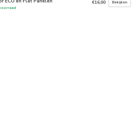
or ECO en Flat Panelen
€16,00
Bekijken
voorraad