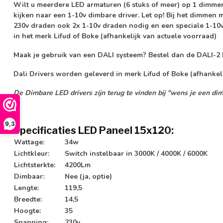
Wilt u meerdere LED armaturen (6 stuks of meer) op 1 dimmer
kijken naar een 1-10v dimbare driver.
Let op!
Bij het dimmen m
230v draden ook 2x 1-10v draden nodig en een speciale 1-10
in het merk
Lifud
of
Boke
(afhankelijk van actuele voorraad)
Maak je gebruik van een
DALI systeem?
Bestel dan de DALI-2 
Dali Drivers worden geleverd in merk Lifud of Boke (afhankel
De Dimbare LED drivers zijn terug te vinden bij "wens je een dim
9,3
Specificaties LED Paneel 15x120:
Wattage:
34w
Lichtkleur:
Switch instelbaar in 3000K / 4000K / 6000K
Lichtsterkte:
4200Lm
Dimbaar:
Nee (ja, optie)
Lengte:
119,5
Breedte:
14,5
Hoogte:
35
Spanning:
230v