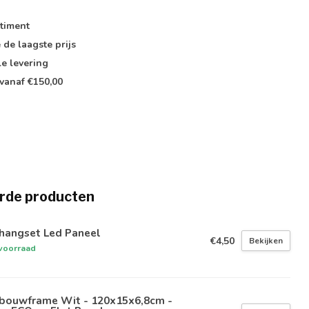
timent
e de
laagste prijs
le
levering
vanaf €150,00
rde producten
hangset Led Paneel
€4,50
Bekijken
voorraad
bouwframe Wit - 120x15x6,8cm -