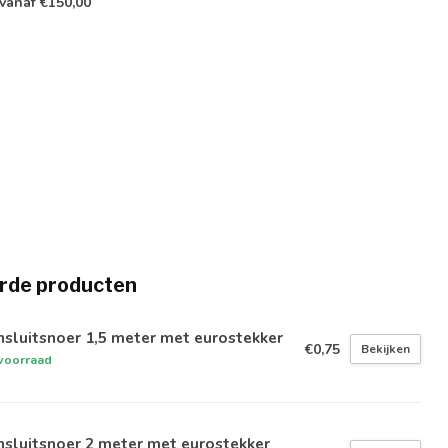
vanaf €150,00
rde producten
sluitsnoer 1,5 meter met eurostekker
€0,75
Bekijken
voorraad
sluitsnoer 2 meter met eurostekker