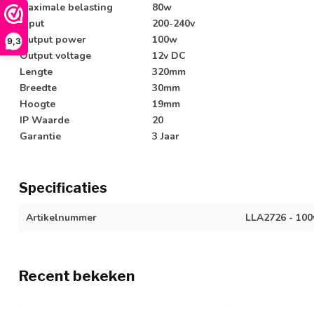
Maximale belasting
80w
Input
200-240v
Output power
100w
9,3
Output voltage
12v DC
Lengte
320mm
Breedte
30mm
Hoogte
19mm
IP Waarde
20
Garantie
3 Jaar
Specificaties
Artikelnummer
LLA2726 - 10
Recent bekeken