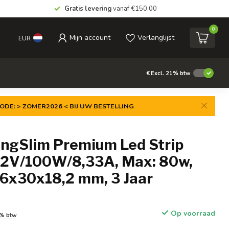
Gratis levering
vanaf €150,00
0
Mijn account
Verlanglijst
EUR
€
Excl. 21% btw
ODE: > ZOMER2026 < BIJ UW BESTELLING
ongSlim Premium Led Strip
12V/100W/8,33A, Max: 80w,
6x30x18,2 mm, 3 Jaar
Op voorraad
1% btw