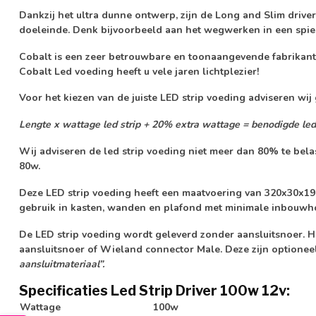
Dankzij het ultra dunne ontwerp, zijn de Long and Slim driver
doeleinde. Denk bijvoorbeeld aan het wegwerken in een spieg
Cobalt is een zeer betrouwbare en toonaangevende fabrikant 
Cobalt Led voeding heeft u vele jaren lichtplezier!
Voor het kiezen van de juiste LED strip voeding adviseren wi
Lengte x wattage led strip + 20% extra wattage = benodigde led
Wij adviseren de led strip voeding niet meer dan 80% te bel
80w.
Deze LED strip voeding heeft een maatvoering van 320x30x19
gebruik in kasten, wanden en plafond met minimale inbouwh
De LED strip voeding wordt geleverd zonder aansluitsnoer. He
aansluitsnoer of Wieland connector Male. Deze zijn optioneel
aansluitmateriaal”.
Specificaties Led Strip Driver 100w 12v:
Wattage
100w