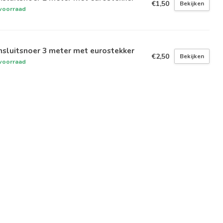
€1,50
Bekijken
voorraad
sluitsnoer 3 meter met eurostekker
€2,50
Bekijken
voorraad