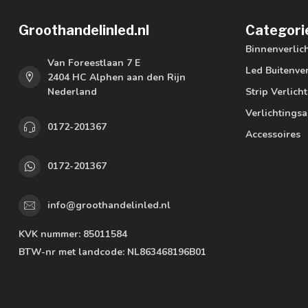
Groothandelinled.nl
Categori
Binnenverlic
Van Foreestlaan 7 E
Led Buitenver
2404 HC Alphen aan den Rijn
Nederland
Strip Verlich
Verlichtings
0172-201367
Accessoires
0172-201367
info@groothandelinled.nl
KVK nummer:
85011584
BTW-nr met landcode:
NL863468196B01