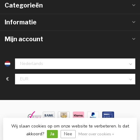
Categorieën
Informatie
Mijn account
€
Wij slaan cookies op om onze website te verbeteren. Is dat
© Copyright 2026 Groothandelinled.nl
- Powered by
Lightspeed
-
Lightspeed design
by
Dyvelopment
akkoord?
Ja
Nee
Meer over cookies »