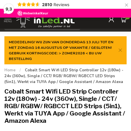
×
2810
Reviews
Gegarandeerde de
laagste prijs
9,3
0
MENU
€
Excl. 21% btw
MEDEDELING! WIJ ZIJN VAN DONDERDAG 13 JULI TOT EN
MET ZONDAG 16 AUGUSTUS OP VAKANTIE / GESLOTEN!
GEBRUIK KORTINGSCODE: > ZOMER2026 < BIJ UW
BESTELLING
Home
/
Cobalt Smart Wifi LED Strip Controller 12v (180w) -
24v (360w), Single / CCT/ RGB/ RGBW/ RGBCCT LED Strips
(5in1), Werkt via TUYA App / Google Assistant / Amazon Alexa
Cobalt Smart Wifi LED Strip Controller
12v (180w) - 24v (360w), Single / CCT/
RGB/ RGBW/ RGBCCT LED Strips (5in1),
Werkt via TUYA App / Google Assistant /
Amazon Alexa