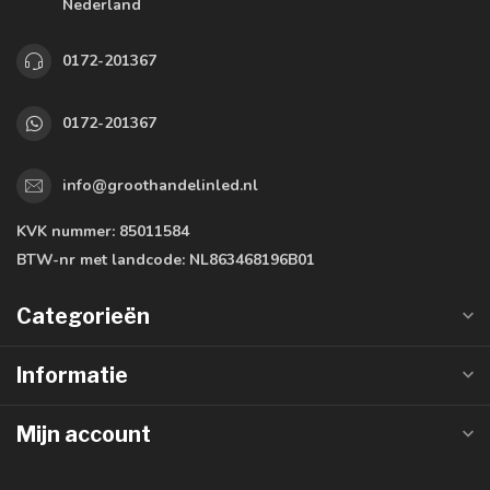
Nederland
0172-201367
0172-201367
info@groothandelinled.nl
KVK nummer:
85011584
BTW-nr met landcode:
NL863468196B01
Categorieën
Informatie
Mijn account