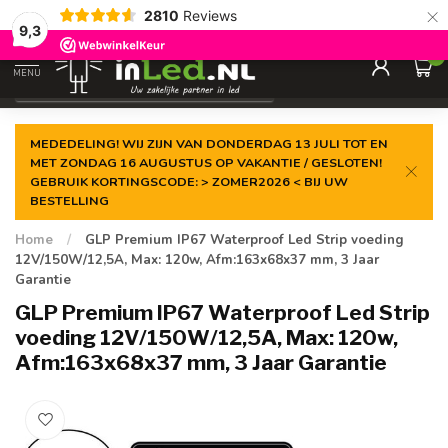
×
2810
Reviews
Gegarandeerde de
laagste prijs
9,3
0
MENU
€
Excl. 21% btw
MEDEDELING! WIJ ZIJN VAN DONDERDAG 13 JULI TOT EN
MET ZONDAG 16 AUGUSTUS OP VAKANTIE / GESLOTEN!
GEBRUIK KORTINGSCODE: > ZOMER2026 < BIJ UW
BESTELLING
Home
/
GLP Premium IP67 Waterproof Led Strip voeding
12V/150W/12,5A, Max: 120w, Afm:163x68x37 mm, 3 Jaar
Garantie
GLP Premium IP67 Waterproof Led Strip
voeding 12V/150W/12,5A, Max: 120w,
Afm:163x68x37 mm, 3 Jaar Garantie