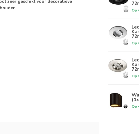
pot zeer geschikt voor decoratieve
72
nhouder.
Op 
Led
Kan
72
Op 
Led
Kan
72
Op 
Wa
(1
Op 