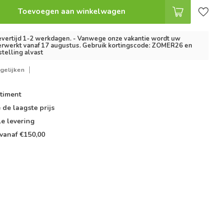
Toevoegen aan winkelwagen
vertijd 1-2 werkdagen. - Vanwege onze vakantie wordt uw
erwerkt vanaf 17 augustus. Gebruik kortingscode: ZOMER26 en
stelling alvast
gelijken
timent
e de
laagste prijs
le
levering
vanaf €150,00