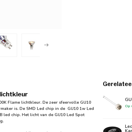
Gerelatee
ichtkleur
GU1
0K Flame lichtkleur. De zeer sfeervolle GU10
Op 
ermaker is. De SMD Led chip in de GU10 1w Led
B led chip. Het licht van de GU10 Led Spot
ng.
Led
Kan