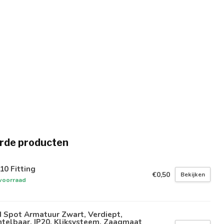
rde producten
0 Fitting
€0,50
Bekijken
voorraad
 Spot Armatuur Zwart, Verdiept,
telbaar, IP20, Kliksysteem. Zaagmaat