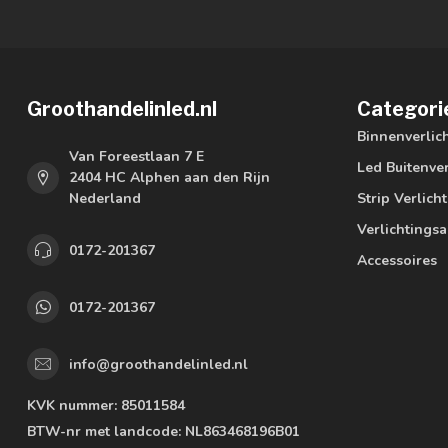
Groothandelinled.nl
Categori
Binnenverlic
Van Foreestlaan 7 E
Led Buitenver
2404 HC Alphen aan den Rijn
Nederland
Strip Verlich
Verlichtings
0172-201367
Accessoires
0172-201367
info@groothandelinled.nl
KVK nummer:
85011584
BTW-nr met landcode:
NL863468196B01