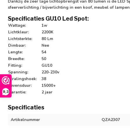
Dankzij de zeer lage lichtopbrengst van 80 lumen is de LED S
sfeerverlichting / bijverlichting in een koof, meubel of lampe
Specificaties GU10 Led Spot:
Wattage:
1w
Lichtkleur:
2200K
Lichtsterkte:
80 Lm
Dimbaar:
Nee
Lengte:
54
Breedte:
50
Fitting:
GU10
Spanning:
220-230v
Stralingshoek:
38
Levensduur:
15000+
9,3
Garantie:
2 jaar
Specificaties
Artikelnummer
QZA2307