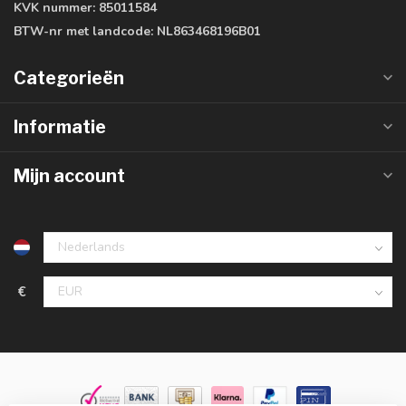
KVK nummer:
85011584
BTW-nr met landcode:
NL863468196B01
Categorieën
Informatie
Mijn account
€