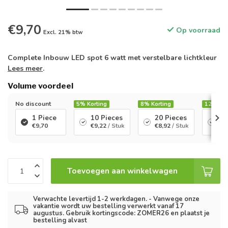
€9,70
Op voorraad
Excl. 21% btw
Complete Inbouw LED spot 6 watt met verstelbare lichtkleur
Lees meer
.
Volume voordeel
No discount
5%
Korting
8%
Korting
12%
Kor
1 Piece
10 Pieces
20 Pieces
50
€9,70
€9,22
/ Stuk
€8,92
/ Stuk
€8
Toevoegen aan winkelwagen
Verwachte levertijd 1-2 werkdagen. - Vanwege onze
vakantie wordt uw bestelling verwerkt vanaf 17
augustus. Gebruik kortingscode: ZOMER26 en plaatst je
bestelling alvast