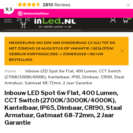
×
2810
Reviews
Gegarandeerde de
laagste prijs
9,3
0
MENU
€
Excl. 21% btw
MEDEDELING! WIJ ZIJN VAN DONDERDAG 13 JULI TOT EN
MET ZONDAG 16 AUGUSTUS OP VAKANTIE / GESLOTEN!
GEBRUIK KORTINGSCODE: > ZOMER2026 < BIJ UW
BESTELLING
Home
/
Inbouw LED Spot 6w Flat, 400 Lumen, CCT Switch
(2700K/3000K/4000K), Kantelbaar, IP65, Dimbaar, CRI90, Staal
Armatuur, Gatmaat 68-72mm, 2 Jaar Garantie
Inbouw LED Spot 6w Flat, 400 Lumen,
CCT Switch (2700K/3000K/4000K),
Kantelbaar, IP65, Dimbaar, CRI90, Staal
Armatuur, Gatmaat 68-72mm, 2 Jaar
Garantie