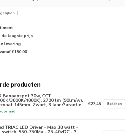
gelijken
timent
e de
laagste prijs
le
levering
vanaf €150,00
rde producten
D Banaanspot 30w, CCT
00K/3000K/4000K), 2700 lm (90lm/w),
€27,45
Bekijken
tmaat 145mm, Zwart, 3 Jaar Garantie
voorraad
ud TRIAC LED Driver - Max 30 watt -
 switch: 550-750Ma - 25-40vDC - 3