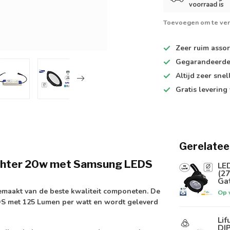
voorraad is
Toevoegen om te ver
Zeer ruim
assor
Gegarandeerd
Altijd
zeer snel
Gratis levering
Gerelatee
ighter 20w met Samsung LEDS
LE
(27
Ga
maakt van de beste kwaliteit componeten. De
Op 
DS
met
125 Lumen per watt
en wordt geleverd
Lif
DIP