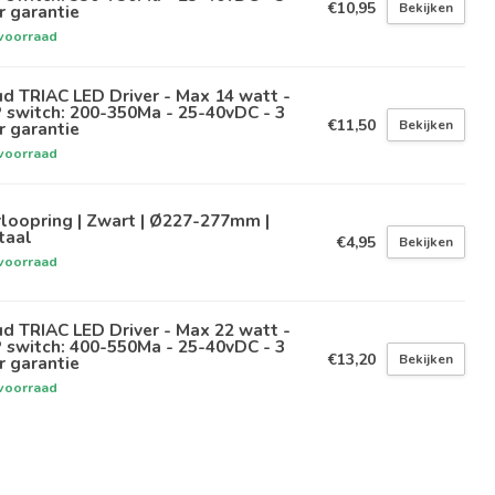
€10,95
Bekijken
r garantie
voorraad
ud TRIAC LED Driver - Max 14 watt -
 switch: 200-350Ma - 25-40vDC - 3
€11,50
Bekijken
r garantie
voorraad
loopring | Zwart | Ø227-277mm |
taal
€4,95
Bekijken
voorraad
ud TRIAC LED Driver - Max 22 watt -
 switch: 400-550Ma - 25-40vDC - 3
€13,20
Bekijken
r garantie
voorraad