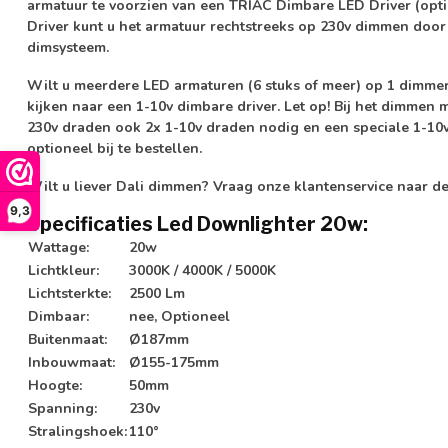
armatuur te voorzien van een TRIAC Dimbare LED Driver (optio
Driver kunt u het armatuur rechtstreeks op 230v dimmen doo
dimsysteem.
Wilt u meerdere LED armaturen (6 stuks of meer) op 1 dimmer
kijken naar een 1-10v dimbare driver.
Let op!
Bij het dimmen m
230v draden ook 2x 1-10v draden nodig en een speciale 1-10v
optioneel bij te bestellen.
Wilt u liever Dali dimmen? Vraag onze klantenservice naar d
9,3
Specificaties Led Downlighter 20w:
Wattage:
20w
Lichtkleur:
3000K / 4000K / 5000K
Lichtsterkte:
2500 Lm
Dimbaar:
nee, Optioneel
Buitenmaat:
Ø187mm
Inbouwmaat:
Ø155-175mm
Hoogte:
50mm
Spanning:
230v
Stralingshoek:
110°