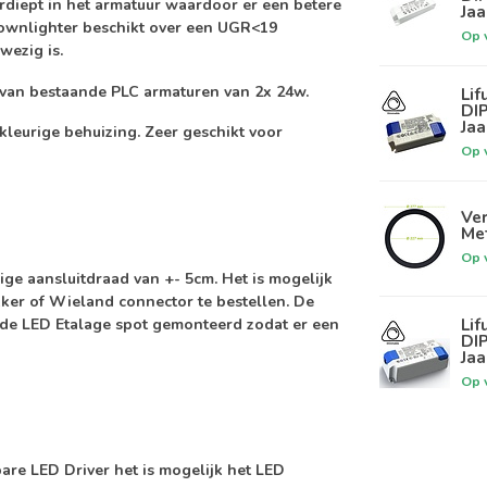
rdiept in het armatuur waardoor er een betere
Jaa
Downlighter beschikt over een
UGR<19
Op 
wezig is.
 van bestaande PLC armaturen van 2x 24w.
Lif
DIP
Jaa
eurige behuizing. Zeer geschikt voor
Op 
Ver
Me
Op 
ge aansluitdraad van +- 5cm. Het is mogelijk
kker of Wieland connector te bestellen. De
Lif
de LED Etalage spot gemonteerd zodat er een
DIP
Jaa
Op 
bare LED Driver
het is mogelijk het LED