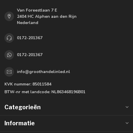
Van Foreestlaan 7 E
2404 HC Alphen aan den Rijn
Nederland
0172-201367
0172-201367
info@groothandelinled.nl
KVK nummer:
85011584
BTW-nr met landcode:
NL863468196B01
Categorieën
Informatie