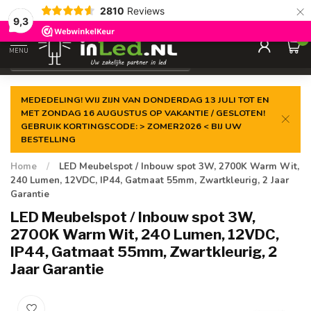
×
2810
Reviews
Gegarandeerde de
laagste prijs
9,3
0
MENU
€
Excl. 21% btw
MEDEDELING! WIJ ZIJN VAN DONDERDAG 13 JULI TOT EN
MET ZONDAG 16 AUGUSTUS OP VAKANTIE / GESLOTEN!
GEBRUIK KORTINGSCODE: > ZOMER2026 < BIJ UW
BESTELLING
Home
/
LED Meubelspot / Inbouw spot 3W, 2700K Warm Wit,
240 Lumen, 12VDC, IP44, Gatmaat 55mm, Zwartkleurig, 2 Jaar
Garantie
LED Meubelspot / Inbouw spot 3W,
2700K Warm Wit, 240 Lumen, 12VDC,
IP44, Gatmaat 55mm, Zwartkleurig, 2
Jaar Garantie