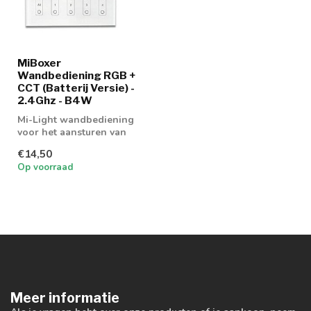
MiBoxer
Wandbediening RGB +
CCT (Batterij Versie) -
2.4Ghz - B4W
Mi-Light wandbediening
voor het aansturen van
RGB + CCT led lampen en
€14,50
led strips
Op voorraad
Meer informatie