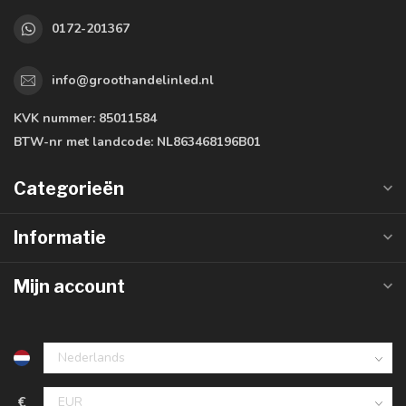
0172-201367
info@groothandelinled.nl
KVK nummer:
85011584
BTW-nr met landcode:
NL863468196B01
Categorieën
Informatie
Mijn account
€