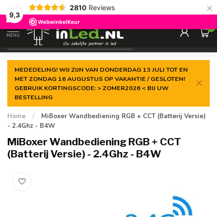
×
2810
Reviews
Gegarandeerde de
laagste prijs
9,3
0
MENU
€
Excl. 21% btw
MEDEDELING! WIJ ZIJN VAN DONDERDAG 13 JULI TOT EN
MET ZONDAG 16 AUGUSTUS OP VAKANTIE / GESLOTEN!
GEBRUIK KORTINGSCODE: > ZOMER2026 < BIJ UW
BESTELLING
Home
/
MiBoxer Wandbediening RGB + CCT (Batterij Versie)
- 2.4Ghz - B4W
MiBoxer Wandbediening RGB + CCT
(Batterij Versie) - 2.4Ghz - B4W