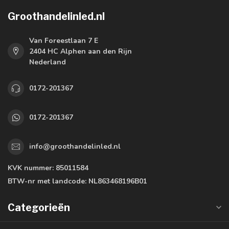
Groothandelinled.nl
Van Foreestlaan 7 E
2404 HC Alphen aan den Rijn
Nederland
0172-201367
0172-201367
info@groothandelinled.nl
KVK nummer:
85011584
BTW-nr met landcode:
NL863468196B01
Categorieën