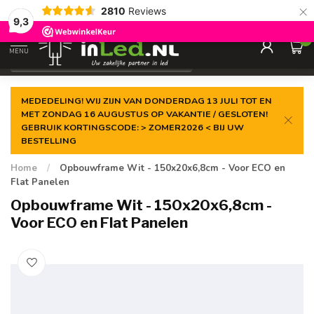
×
2810
Reviews
Gegarandeerde de
laagste prijs
9,3
0
MENU
€
Excl. 21% btw
MEDEDELING! WIJ ZIJN VAN DONDERDAG 13 JULI TOT EN
MET ZONDAG 16 AUGUSTUS OP VAKANTIE / GESLOTEN!
GEBRUIK KORTINGSCODE: > ZOMER2026 < BIJ UW
BESTELLING
Home
/
Opbouwframe Wit - 150x20x6,8cm - Voor ECO en
Flat Panelen
Opbouwframe Wit - 150x20x6,8cm -
Voor ECO en Flat Panelen