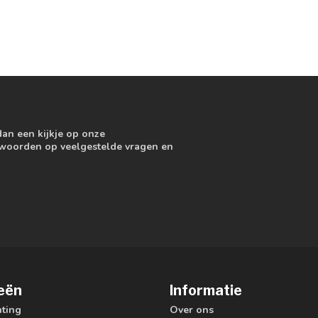
dan een kijkje op onze
ntwoorden op veelgestelde vragen en
eën
Informatie
hting
Over ons