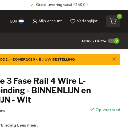
Gratis levering
vanaf €150,00
0
Mijn account
Verlanglijst
EUR
€
Excl. 21% btw
ODE: > ZOMER2026 < BIJ UW BESTELLING
e 3 Fase Rail 4 Wire L-
inding - BINNENLIJN en
JN - Wit
Op voorraad
 btw
erbinding
Lees meer
.