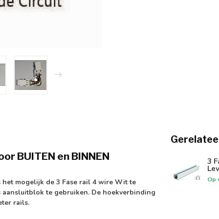
Gerelatee
 voor BUITEN en BINNEN
3 F
Le
Op 
 het mogelijk de 3 Fase rail 4 wire Wit te
 aansluitblok te gebruiken. De hoekverbinding
er rails.