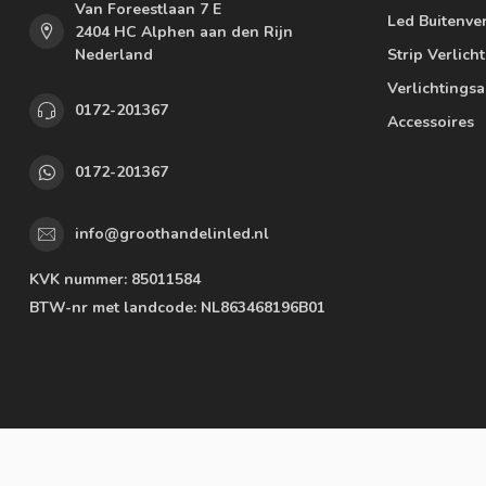
Van Foreestlaan 7 E
Led Buitenver
2404 HC Alphen aan den Rijn
Nederland
Strip Verlich
Verlichtings
0172-201367
Accessoires
0172-201367
info@groothandelinled.nl
KVK nummer:
85011584
BTW-nr met landcode:
NL863468196B01