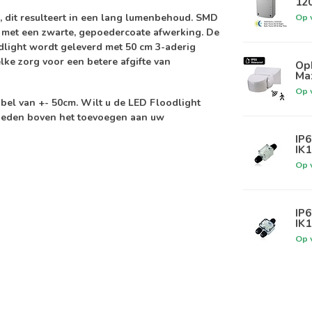
120
 dit resulteert in een lang lumenbehoud. SMD
Op 
) met een zwarte, gepoedercoate afwerking. De
dlight wordt geleverd met 50 cm 3-aderig
lke zorg voor een betere afgifte van
Op
Max
Op 
bel van +- 50cm. Wilt u de LED Floodlight
kheden boven het toevoegen aan uw
IP
IK
Op 
IP
IK
Op 