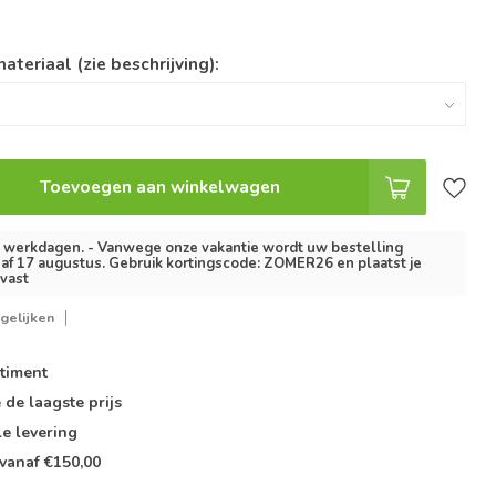
ateriaal (zie beschrijving):
Toevoegen aan winkelwagen
3 werkdagen. - Vanwege onze vakantie wordt uw bestelling
af 17 augustus. Gebruik kortingscode: ZOMER26 en plaatst je
lvast
gelijken
timent
e de
laagste prijs
le
levering
vanaf €150,00