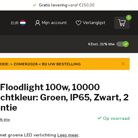
Gratis levering
vanaf €150,00
0
Mijn account
Verlanglijst
EUR
€
Excl. 21% btw
ODE: > ZOMER2026 < BIJ UW BESTELLING
 Floodlight 100w, 10000
chtkleur: Groen, IP65, Zwart, 2
ntie
Op voorraad
1% btw
met groene LED verlichting
Lees meer
.