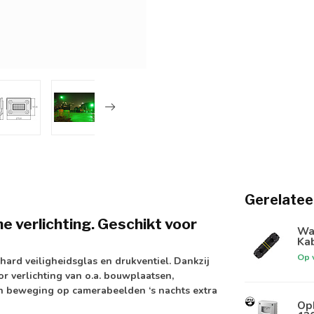
Gerelatee
 verlichting. Geschikt voor
Wat
Kab
Op 
hard veiligheidsglas
en
drukventiel
. Dankzij
or verlichting van o.a. bouwplaatsen,
jn beweging op camerabeelden ‘s nachts extra
Op