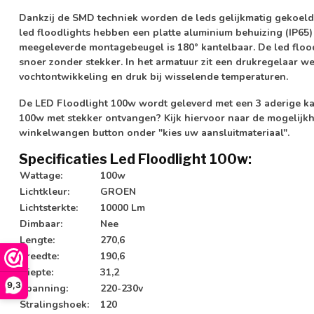
Dankzij de SMD techniek worden de leds gelijkmatig gekoeld,
led floodlights hebben een platte aluminium behuizing (IP65
meegeleverde montagebeugel is 180° kantelbaar. De led floo
snoer zonder stekker. In het armatuur zit een drukregelaar we
vochtontwikkeling en druk bij wisselende temperaturen.
De LED Floodlight 100w wordt geleverd met een 3 aderige ka
100w met stekker ontvangen? Kijk hiervoor naar de mogelij
winkelwangen button onder
"kies uw aansluitmateriaal".
Specificaties Led Floodlight 100w:
Wattage:
100w
Lichtkleur:
GROEN
Lichtsterkte:
10000 Lm
Dimbaar:
Nee
Lengte:
270,6
Breedte:
190,6
Diepte:
31,2
9,3
Spanning:
220-230v
Stralingshoek:
120