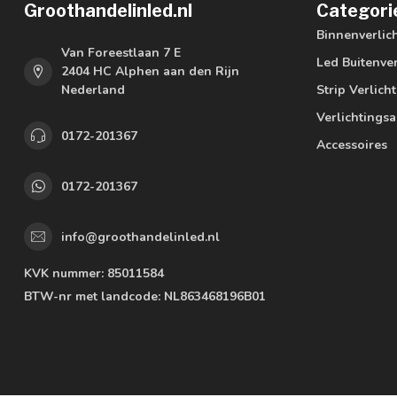
Groothandelinled.nl
Categori
Binnenverlic
Van Foreestlaan 7 E
Led Buitenver
2404 HC Alphen aan den Rijn
Nederland
Strip Verlich
Verlichtings
0172-201367
Accessoires
0172-201367
info@groothandelinled.nl
KVK nummer:
85011584
BTW-nr met landcode:
NL863468196B01