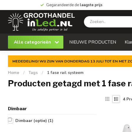
Gegarandeerde de
laagste prijs
Alle categorieën
NIEUWE PRODUCTEN
Kla
MEDEDELING! WIJ ZIJN VAN DONDERDAG 13 JULI TOT EN MET 
Home
/
Tags
/
1 fase rail systeem
Producten getagd met 1 fase r
4
Pr
Dimbaar
Dimbaar (optie)
(1)