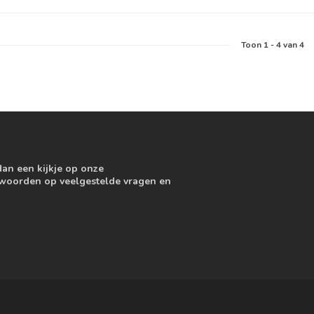
Toon
1
-
4
van 4
dan een kijkje op onze
ntwoorden op veelgestelde vragen en