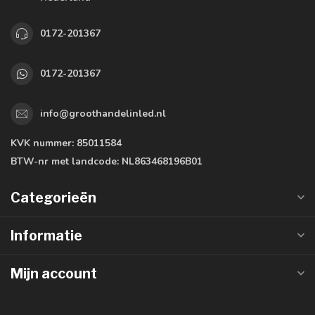
0172-201367
0172-201367
info@groothandelinled.nl
KVK nummer:
85011584
BTW-nr met landcode:
NL863468196B01
Categorieën
Informatie
Mijn account