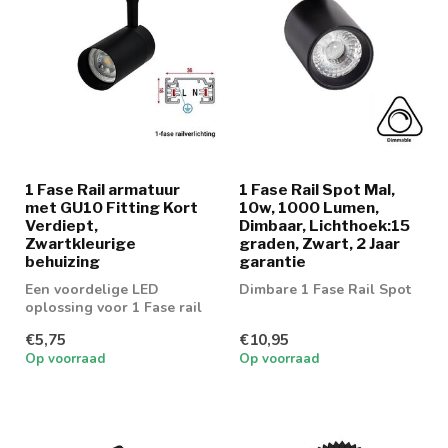
1 Fase Rail armatuur
1 Fase Rail Spot Mal,
met GU10 Fitting Kort
10w, 1000 Lumen,
Verdiept,
Dimbaar, Lichthoek:15
Zwartkleurige
graden, Zwart, 2 Jaar
behuizing
garantie
Een voordelige LED
Dimbare 1 Fase Rail Spot
oplossing voor 1 Fase rail
spot. Geschikt voor 50mm
€5,75
€10,95
GU10 spot
Op voorraad
Op voorraad