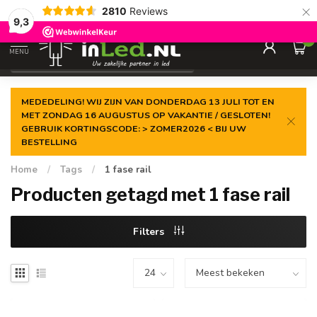
×
2810
Reviews
Gegarandeerde de
laagste prijs
9,3
0
MENU
€
Excl. 21% btw
MEDEDELING! WIJ ZIJN VAN DONDERDAG 13 JULI TOT EN
MET ZONDAG 16 AUGUSTUS OP VAKANTIE / GESLOTEN!
GEBRUIK KORTINGSCODE: > ZOMER2026 < BIJ UW
BESTELLING
Home
/
Tags
/
1 fase rail
Producten getagd met 1 fase rail
Filters