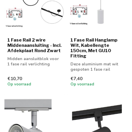
1 Fase Rail 2 wire
1 Fase Rail Hanglamp
Middenaansluiting - Incl.
Wit, Kabellengte
Afdekplaat Rond Zwart
150cm, Met GU10
Fitting
Midden aansluitblok voor
1 fase rail verlichting
Deze aluminium mat wit
gespoten 1 fase rail
hanglamp is voorzien van
€10,70
€7,40
een GU10 fi...
Op voorraad
Op voorraad