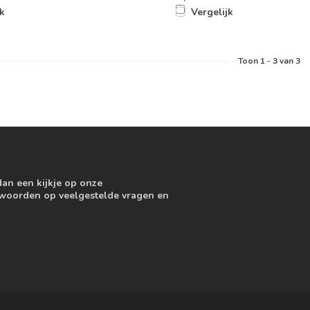
jk
Vergelijk
Toon
1
-
3
van 3
dan een kijkje op onze
ntwoorden op veelgestelde vragen en