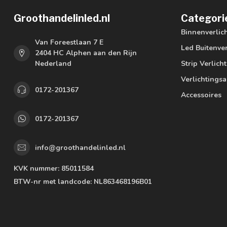
Groothandelinled.nl
Categori
Binnenverlic
Van Foreestlaan 7 E
Led Buitenver
2404 HC Alphen aan den Rijn
Nederland
Strip Verlich
Verlichtings
0172-201367
Accessoires
0172-201367
info@groothandelinled.nl
KVK nummer:
85011584
BTW-nr met landcode:
NL863468196B01