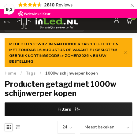
×
2810
Reviews
Gegarandeerde de
laagste prijs
9,3
0
MENU
€
Excl. 21% btw
MEDEDELING! WIJ ZIJN VAN DONDERDAG 13 JULI TOT EN
MET ZONDAG 16 AUGUSTUS OP VAKANTIE / GESLOTEN!
GEBRUIK KORTINGSCODE: > ZOMER2026 < BIJ UW
BESTELLING
Home
/
Tags
/
1000w schijnwerper kopen
Producten getagd met 1000w
schijnwerper kopen
Filters