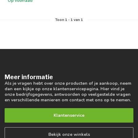
Op voorraad
bedrij...
Toon
1
-
1
van 1
Meer informatie
Als je vragen hebt over onze producten of je aankoop, neem
dan een kijkje op onze klantenservicepagina. Hier vind je
onze bedrijfsgegevens, antwoorden op veelgestelde vragen
en verschillende manieren om contact met ons op te nemen.
Klantenservice
Bekijk onze winkels