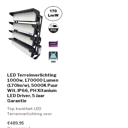
LED Terreinverlichting
1000w, 170000 Lumen
(170lm/w), 5000K Puur
Wit, IP66, PH Xitanium
LED Driver, 5 Jaar
Garantie
Top kwaliteit LED
Terreinverlichting voor
sportvelden,
€489,95
parkeerplaatsen en