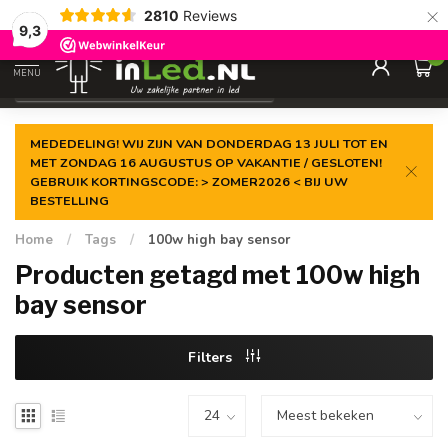
×
2810
Reviews
Gegarandeerde de
laagste prijs
9,3
0
MENU
€
Excl. 21% btw
MEDEDELING! WIJ ZIJN VAN DONDERDAG 13 JULI TOT EN
MET ZONDAG 16 AUGUSTUS OP VAKANTIE / GESLOTEN!
GEBRUIK KORTINGSCODE: > ZOMER2026 < BIJ UW
BESTELLING
Home
/
Tags
/
100w high bay sensor
Producten getagd met 100w high
bay sensor
Filters