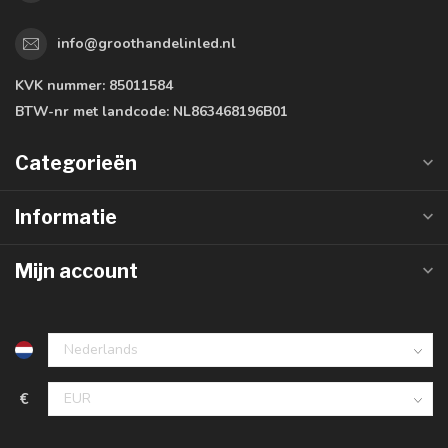
info@groothandelinled.nl
KVK nummer:
85011584
BTW-nr met landcode:
NL863468196B01
Categorieën
Informatie
Mijn account
€