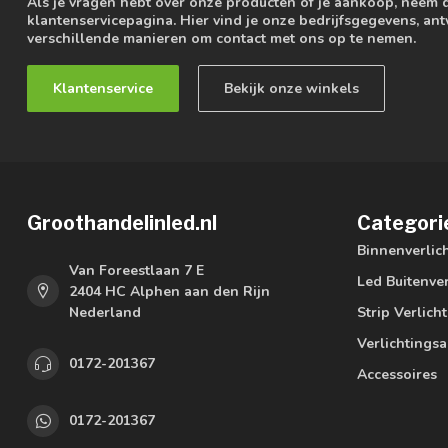
Als je vragen hebt over onze producten of je aankoop, neem 
klantenservicepagina. Hier vind je onze bedrijfsgegevens, a
verschillende manieren om contact met ons op te nemen.
Klantenservice
Bekijk onze winkels
Groothandelinled.nl
Categori
Binnenverlic
Van Foreestlaan 7 E
Led Buitenver
2404 HC Alphen aan den Rijn
Nederland
Strip Verlich
Verlichtings
0172-201367
Accessoires
0172-201367