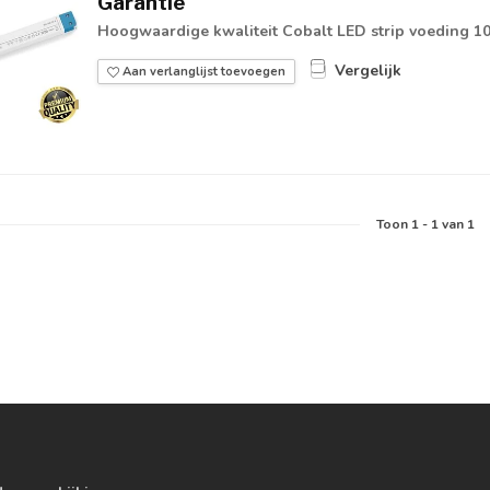
Garantie
Hoogwaardige kwaliteit Cobalt LED strip voeding 1
Vergelijk
Aan verlanglijst toevoegen
Toon
1
-
1
van 1