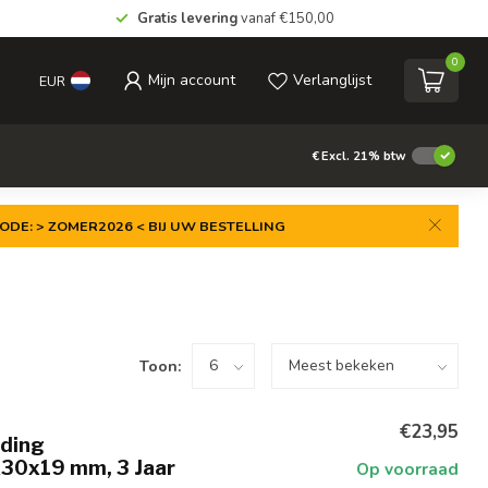
Gratis levering
vanaf €150,00
0
Mijn account
Verlanglijst
EUR
€
Excl. 21% btw
ODE: > ZOMER2026 < BIJ UW BESTELLING
Toon:
€23,95
eding
30x19 mm, 3 Jaar
Op voorraad