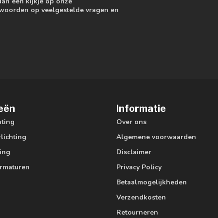
dan een kijkje op onze
ntwoorden op veelgestelde vragen en
eën
Informatie
hting
Over ons
lichting
Algemene voorwaarden
ting
Disclaimer
armaturen
Privacy Policy
Betaalmogelijkheden
Verzendkosten
Retourneren