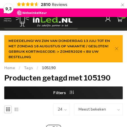
×
2810
Reviews
Gegarandeerde de
laagste prijs
9,3
0
MENU
€
Excl. 21% btw
MEDEDELING! WIJ ZIJN VAN DONDERDAG 13 JULI TOT EN
MET ZONDAG 16 AUGUSTUS OP VAKANTIE / GESLOTEN!
GEBRUIK KORTINGSCODE: > ZOMER2026 < BIJ UW
BESTELLING
Home
/
Tags
/
105190
Producten getagd met 105190
Filters