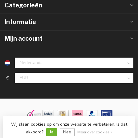
Categorieën
Informatie
Mijn account
€
Wij slaan cookies op om onze website te verbeteren. Is dat
© Copyright 2026 Groothandelinled.nl
- Powered by
Lightspeed
-
Lightspeed design
by
Dyvelopment
akkoord?
Ja
Nee
Meer over cookies »