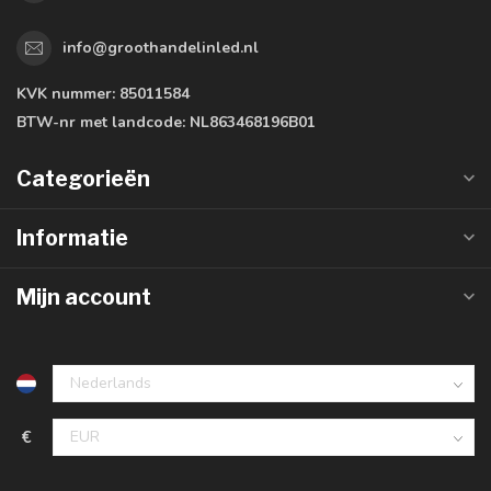
info@groothandelinled.nl
KVK nummer:
85011584
BTW-nr met landcode:
NL863468196B01
Categorieën
Informatie
Mijn account
€