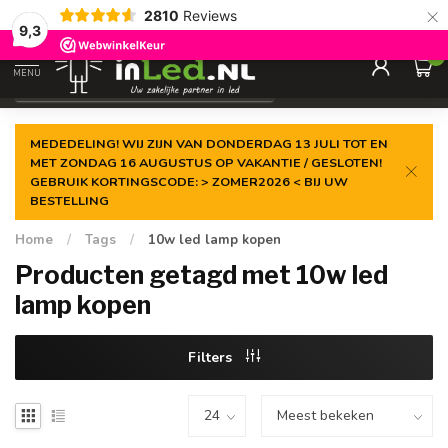
×
2810
Reviews
Gegarandeerde de
laagste prijs
9,3
0
MENU
€
Excl. 21% btw
MEDEDELING! WIJ ZIJN VAN DONDERDAG 13 JULI TOT EN
MET ZONDAG 16 AUGUSTUS OP VAKANTIE / GESLOTEN!
GEBRUIK KORTINGSCODE: > ZOMER2026 < BIJ UW
BESTELLING
Home
/
Tags
/
10w led lamp kopen
Producten getagd met 10w led
lamp kopen
Filters